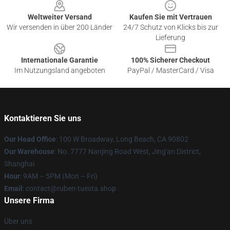
Weltweiter Versand
Kaufen Sie mit Vertrauen
Wir versenden in über 200 Länder
24/7 Schutz von Klicks bis zur
Lieferung
Internationale Garantie
100% Sicherer Checkout
Im Nutzungsland angeboten
PayPal / MasterCard / Visa
Kontaktieren Sie uns
Our Head Office
: 100 W Broadway, Long Beach, CA 90802
Our Warehouse
: No. 7777 Nanjing Road West, Jing'an District,
Shanghai
Hour
: 9AM – 5PM (Mon – Fri)
Email
: contact@ruben-tuesta.shop
Unsere Firma
Über uns