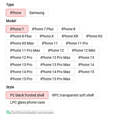
Type
iPhone
Samsung
Model
iPhone 7
iPhone 7 Plus
iPhone 8
iPhone 8 Plus
iPhone X
iPhone XR
iPhone XS
iPhone XS Max
iPhone 11
iPhone 11 Pro
iPhone 11 Pro Max
iPhone 12
iPhone 12 Mini
iPhone 12 Pro
iPhone 12 Pro Max
iPhone 13
iPhone 13 Pro
iPhone 13 Pro Max
iPhone 14
iPhone 14 Pro
iPhone 14 Pro Max
iPhone 15
iPhone 15 Pro
iPhone 15 Pro Max
Style
PC black frosted shell
RPC transparent soft shell
LPC glass phone case
Größentabelle anzeigen