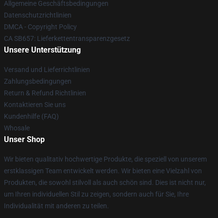
Allgemeine Geschäftsbedingungen
Datenschutzrichtlinien
DMCA - Copyright Policy
CA SB657: Lieferkettentransparenzgesetz
Unsere Unterstützung
Versand und Lieferrichtlinien
Zahlungsbedingungen
Return & Refund Richtlinien
Kontaktieren Sie uns
Kundenhilfe (FAQ)
Whosale
Unser Shop
Wir bieten qualitativ hochwertige Produkte, die speziell von unserem
erstklassigen Team entwickelt werden. Wir bieten eine Vielzahl von
Produkten, die sowohl stilvoll als auch schön sind. Dies ist nicht nur,
um Ihren individuellen Stil zu zeigen, sondern auch für Sie, Ihre
Individualität mit anderen zu teilen.