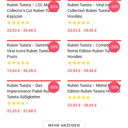
Ruben Tuesta – LOL Masters
Ruben Tuesta – Viral Icons
-20%
-20%
Collector’s Cut Ruben Tuesta
Collection Ruben Tuesta
Kapuzen
Hoodies
33,93 £ - 39,46 £
33,93 £ - 39,46 £
Ruben Tuesta – Sammlung
Ruben Tuesta – Comedy
-20%
-20%
Viral Icons Ruben Tuesta
Remix Edition Ruben Tuesta
Posts
Hoodies
15,64 £ - 36,26 £
33,93 £ - 39,46 £
Ruben Tuesta – Das
Ruben Tuesta – Meme Royalty
-20%
-20%
Impersonator-Paket Ruben
Edition Ruben Tuesta Hoodies
Tuesta Süßigkeiten
33,93 £ - 39,46 £
32,35 £ - 37,88 £
MEHR ANZEIGEN