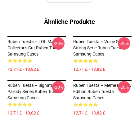
Ähnliche Produkte
Ruben Tuesta – LOL Masters
Ruben Tuesta – Voice Game
-20%
-20%
Collector’s Cut Ruben Tuesta
Strong Serie Ruben Tuesta
Samsung Cases
Samsung Cases
12,71 £ - 13,82 £
12,71 £ - 13,82 £
Ruben Tuesta – Signature
Ruben Tuesta – Meme Royalty
-20%
-20%
Parody Series Ruben Tuesta
Edition Ruben Tuesta
Samsung Cases
Samsung Cases
12,71 £ - 13,82 £
12,71 £ - 13,82 £
Footer