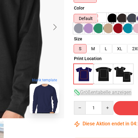
Color
Default
Size
S
M
L
XL
2X
Print Location
blank template
Größentabelle anzeigen
Quantity
Diese Aktion endet in
04