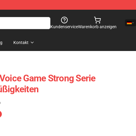
Kundenservice
Warenkorb anzeigen
og
Kontakt
Voice Game Strong Serie
üßigkeiten
)