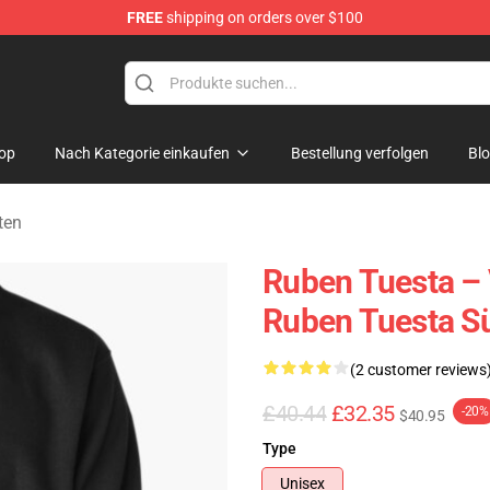
FREE
shipping on orders over $100
se Store
op
Nach Kategorie einkaufen
Bestellung verfolgen
Bl
ten
Ruben Tuesta – 
Ruben Tuesta S
(2 customer reviews
£40.44
£32.35
-20%
$40.95
Type
Unisex