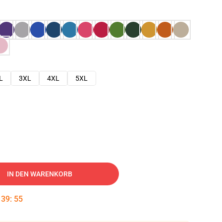
L
3XL
4XL
5XL
IN DEN WARENKORB
:
39
:
54