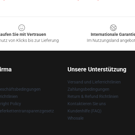
aufen Sie mit Vertrauen
Internationale Garanti
utz von Klicks bis zur Lieferung
Im Nutzungsland angebo
irma
Unsere Unterstützung
Versand und Lieferrichtlinien
Geschäftsbedingungen
Zahlungsbedingungen
ichtlinien
Return & Refund Richtlinien
ight Policy
Kontaktieren Sie uns
eferkettentransparenzgesetz
Kundenhilfe (FAQ)
Whosale