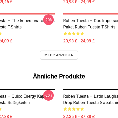
39,46 £
20,93 £ - 24,09 £
-20%
sta – The Impersonator Pack
Ruben Tuesta – Das Imperson
sta T-Shirts
Paket Ruben Tuesta T-Shirts
24,09 £
20,93 £ - 24,09 £
MEHR ANZEIGEN
Ähnliche Produkte
-20%
sta – Quico Energy Kapsel
Ruben Tuesta – Latin Laughs
sta Süßigkeiten
Drop Ruben Tuesta Sweatshir
37,88 £
32,35 £ - 37,88 £