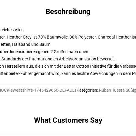
Beschreibung
eiches Vlies
er. Heather Grey ist 70% Baumwolle, 30% Polyester. Charcoal Heather i
hetten, Halsband und Saum
d überdimensionieren gehen 2 Größen nach oben
n Standards der Internationalen Arbeitsorganisation bewertet.
on Herstellern aus, die sich mit der Better Cotton Initiative für die Verb
 Drittanbieter-Führer gemacht wird, kann es leichte Abweichungen in dem P
OCK-sweatshirts-1745429656-DEFAULT
Kategorien
:
Ruben Tuesta Süßig
What Customers Say