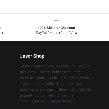
e
100% Sicherer Checkout
ten
PayPal / MasterCard / Visa
Unser Shop
Wir bieten qualitativ hochwertige Produkte, die
speziell von unserem erstklassigen Team
entwickelt werden. Wir bieten eine Vielzahl von
Produkten, die sowohl stilvoll als auch schön
sind. Dies ist nicht nur, um Ihren individuellen Stil
zu zeigen, sondern auch für Sie, Ihre
Individualität mit anderen zu teilen.