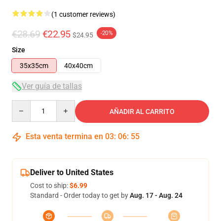
(1 customer reviews)
€28.69
€22.95
-20%
$24.95
Size
35x35cm
40x40cm
Ver guía de tallas
Quantity
AÑADIR AL CARRITO
Esta venta termina en
03
:
06
:
54
Deliver to United States
Cost to ship:
$6.99
Standard - Order today to get by
Aug. 17 - Aug. 24