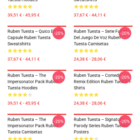
39,51 € - 45,95 €
37,67 € - 44,11 €
Ruben Tuesta – Quico Energy
Ruben Tuesta – Serie Fuerte
-20%
-20%
Capsule Ruben Tuesta
Del Juego De Voz Ruben
Sweatshirts
Tuesta Camisetas
37,67 € - 44,11 €
24,38 € - 28,06 €
Ruben Tuesta – The
Ruben Tuesta – Comedy
-20%
-20%
Impersonator Pack Ruben
Remix Edition Ruben Tuesta T-
Tuesta Hoodies
Shirts
39,51 € - 45,95 €
24,38 € - 28,06 €
Ruben Tuesta – The
Ruben Tuesta – Signature
-20%
-20%
Impersonator Pack Ruben
Parody Series Ruben Tuesta
Tuesta Camisetas
Posters