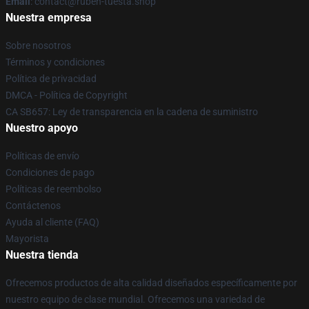
Email
: contact@ruben-tuesta.shop
Nuestra empresa
Sobre nosotros
Términos y condiciones
Política de privacidad
DMCA - Política de Copyright
CA SB657: Ley de transparencia en la cadena de suministro
Nuestro apoyo
Políticas de envío
Condiciones de pago
Políticas de reembolso
Contáctenos
Ayuda al cliente (FAQ)
Mayorista
Nuestra tienda
Ofrecemos productos de alta calidad diseñados específicamente por
nuestro equipo de clase mundial. Ofrecemos una variedad de