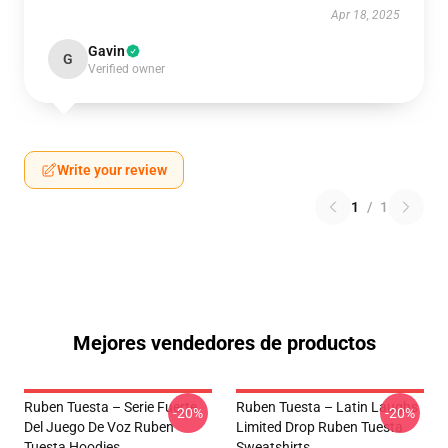
Apr 18, 2025
Gavin
G
Verified owner
Write your review
1
/
1
Mejores vendedores de productos
Ruben Tuesta – Serie Fuerte
Ruben Tuesta – Latin Laughs
-20%
-20%
Del Juego De Voz Ruben
Limited Drop Ruben Tuesta
Tuesta Hoodies
Sweatshirts