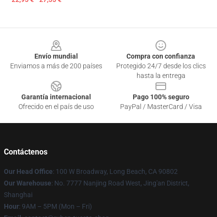
Footer
Envío mundial
Compra con confianza
Enviamos a más de 200 países
Protegido 24/7 desde los clics
hasta la entrega
Garantía internacional
Pago 100% seguro
Ofrecido en el país de uso
PayPal / MasterCard / Visa
Contáctenos
Our Head Office
: 100 W Broadway, Long Beach, CA 90802
Our Warehouse
: No. 7777 Nanjing Road West, Jing'an District,
Shanghai
Hour
: 9AM – 5PM (Mon – Fri)