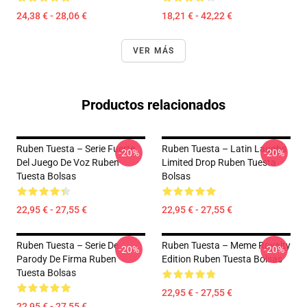
24,38 € - 28,06 €
18,21 € - 42,22 €
VER MÁS
Productos relacionados
Ruben Tuesta – Serie Fuerte
Ruben Tuesta – Latin Laughs
-20%
-20%
Del Juego De Voz Ruben
Limited Drop Ruben Tuesta
Tuesta Bolsas
Bolsas
22,95 € - 27,55 €
22,95 € - 27,55 €
Ruben Tuesta – Serie De
Ruben Tuesta – Meme Royalty
-20%
-20%
Parody De Firma Ruben
Edition Ruben Tuesta Bolsas
Tuesta Bolsas
22,95 € - 27,55 €
22,95 € - 27,55 €