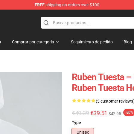
FREE
shipping on orders over $100
se Store
a
Comprar por categoría
Seguimiento de pedido
Blog
Ruben Tuesta – 
Ruben Tuesta H
(3 customer reviews
€49.39
€39.51
-20%
$42.95
Type
Unisex