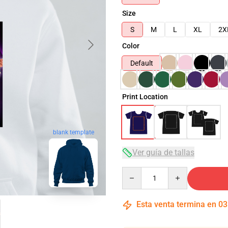
Size
S
M
L
XL
2X
Color
Default
Print Location
blank template
Ver guía de tallas
Quantity
Esta venta termina en
03