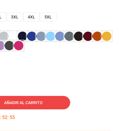
L
3XL
4XL
5XL
AÑADIR AL CARRITO
:
52
:
54