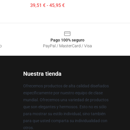
39,51 € - 45,95 €
Pago 100% seguro
o
PayPal / MasterCard / Visa
Nuestra tienda
Ofrecemos productos de alta calidad diseñados
específicamente por nuestro equipo de clase
mundial. Ofrecemos una variedad de productos
que son elegantes y hermosos. Esto no es sólo
para mostrar su estilo individual, sino también
para que usted comparta su individualidad con
otros.