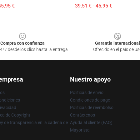
45,95 €
39,51 € - 45,95 €
Compra con confianza
Garantía internacional
4/7 desde los clics hasta la entrega
Ofrecido en el país de us
 empresa
Nuestro apoyo
ros
Políticas de envío
ondiciones
Condiciones de pago
rivacidad
Políticas de reembolso
ica de Copyright
Contáctenos
y de transparencia en la cadena de
Ayuda al cliente (FAQ)
Mayorista