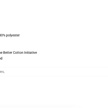
 40% polyester
 Better Cotton Initiative
ed
ies
,