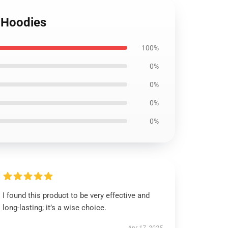
a Hoodies
100%
0%
0%
0%
0%
I found this product to be very effective and
long-lasting; it’s a wise choice.