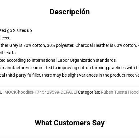
Descripción
zed go 2 sizes up
fleece
ather Grey is 70% cotton, 30% polyester. Charcoal Heather is 60% cotton,
ib cuffs
uated according to International Labor Organization standards
m manufacturers committed to improving cotton farming practices with the
al third-party fulfiller, there may be slight variances in the product receiv
U
:
MOCK-hoodies-1745429599-DEFAULT
Categorías
:
Ruben Tuesta Hood
What Customers Say