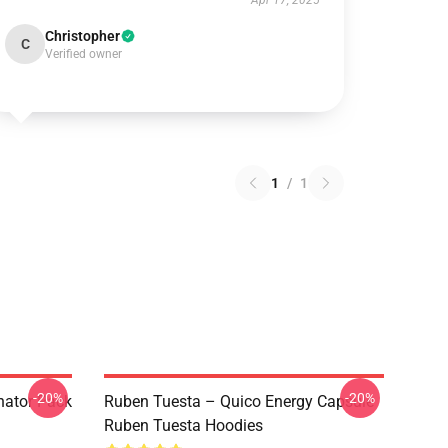
Apr 17, 2025
Christopher
C
Verified owner
1
/
1
-20%
-20%
nator Pack
Ruben Tuesta – Quico Energy Capsule
Ruben Tuesta Hoodies