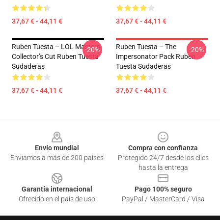
37,67 € - 44,11 €
37,67 € - 44,11 €
Ruben Tuesta – LOL Masters
Ruben Tuesta – The
-20%
-20%
Collector’s Cut Ruben Tuesta
Impersonator Pack Ruben
Sudaderas
Tuesta Sudaderas
37,67 € - 44,11 €
37,67 € - 44,11 €
Footer
Envío mundial
Compra con confianza
Enviamos a más de 200 países
Protegido 24/7 desde los clics
hasta la entrega
Garantía internacional
Pago 100% seguro
Ofrecido en el país de uso
PayPal / MasterCard / Visa