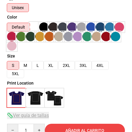
Unisex
Color
Default
Size
S
M
L
XL
2XL
3XL
4XL
5XL
Print Location
Ver guía de tallas
Quantity
AÑADIR AL CARRITO