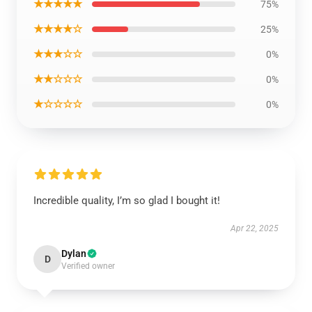
★★★★★
75%
★★★★☆
25%
★★★☆☆
0%
★★☆☆☆
0%
★☆☆☆☆
0%
Incredible quality, I’m so glad I bought it!
Apr 22, 2025
Dylan
D
Verified owner