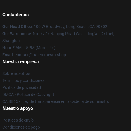
Contáctenos
Our Head Office
: 100 W Broadway, Long Beach, CA 90802
Our Warehouse
: No. 7777 Nanjing Road West, Jing'an District,
Shanghai
Hour
: 9AM – 5PM (Mon – Fri)
Email
: contact@ruben-tuesta.shop
Nuestra empresa
Sobre nosotros
Términos y condiciones
Política de privacidad
DMCA - Política de Copyright
CA SB657: Ley de transparencia en la cadena de suministro
Nuestro apoyo
Políticas de envío
Condiciones de pago