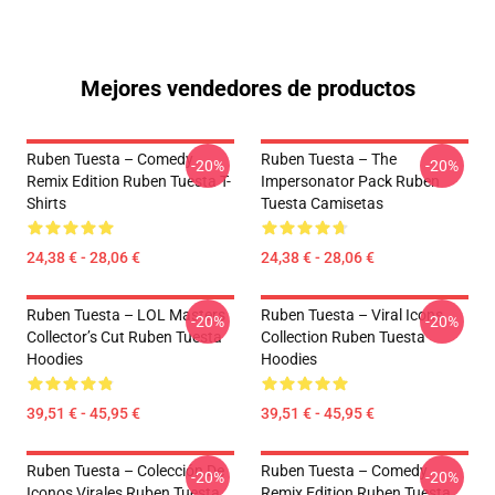
Mejores vendedores de productos
Ruben Tuesta – Comedy
Ruben Tuesta – The
-20%
-20%
Remix Edition Ruben Tuesta T-
Impersonator Pack Ruben
Shirts
Tuesta Camisetas
24,38 € - 28,06 €
24,38 € - 28,06 €
Ruben Tuesta – LOL Masters
Ruben Tuesta – Viral Icons
-20%
-20%
Collector’s Cut Ruben Tuesta
Collection Ruben Tuesta
Hoodies
Hoodies
39,51 € - 45,95 €
39,51 € - 45,95 €
Ruben Tuesta – Colección De
Ruben Tuesta – Comedy
-20%
-20%
Iconos Virales Ruben Tuesta
Remix Edition Ruben Tuesta