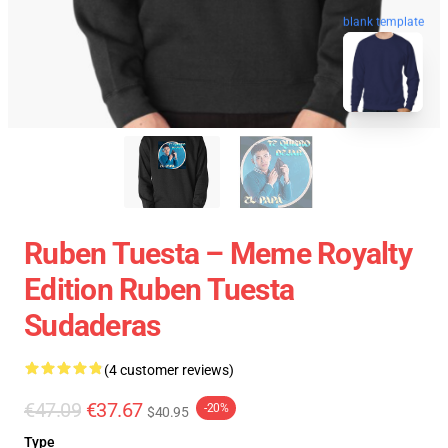
blank template
Ruben Tuesta – Meme Royalty
Edition Ruben Tuesta
Sudaderas
(4 customer reviews)
€47.09
€37.67
-20%
$40.95
Type