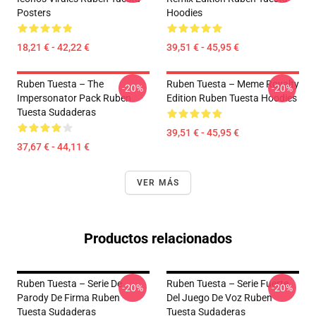
Posters
Hoodies
18,21 € - 42,22 €
39,51 € - 45,95 €
Ruben Tuesta – The
Ruben Tuesta – Meme Royalty
-20%
-20%
Impersonator Pack Ruben
Edition Ruben Tuesta Hoodies
Tuesta Sudaderas
39,51 € - 45,95 €
37,67 € - 44,11 €
VER MÁS
Productos relacionados
Ruben Tuesta – Serie De
Ruben Tuesta – Serie Fuerte
-20%
-20%
Parody De Firma Ruben
Del Juego De Voz Ruben
Tuesta Sudaderas
Tuesta Sudaderas