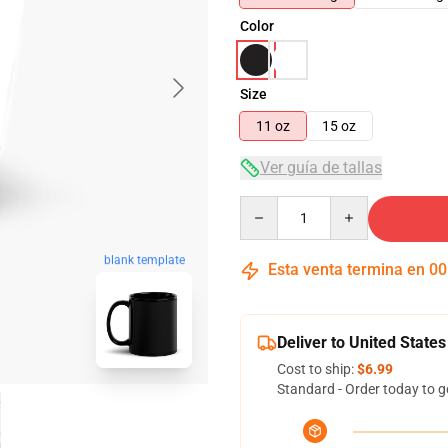
Color
Size
11 oz
15 oz
Ver guía de tallas
Quantity
blank template
Esta venta termina en
00
Deliver to United States
Cost to ship:
$6.99
Standard - Order today to g