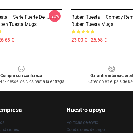
-20%
sta – Serie Fuerte Del Juego
Ruben Tuesta – Comedy Remi
uben Tuesta Mugs
Ruben Tuesta Mugs
26,68 €
23,00 € - 26,68 €
Compra con confianza
Garantía internacional
4/7 desde los clics hasta la entrega
Ofrecido en el país de us
 empresa
Nuestro apoyo
ros
Políticas de envío
ondiciones
Condiciones de pago