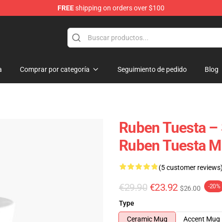
FREE
shipping on orders over $100
se Store
a
Comprar por categoría
Seguimiento de pedido
Blog
Ruben Tuesta – 
Ruben Tuesta 
(5 customer reviews
€29.90
€23.92
-20%
$26.00
Type
Ceramic Mug
Accent Mug