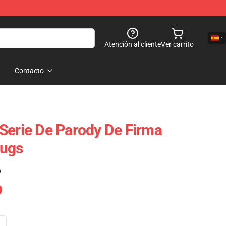
Atención al cliente
Ver carrito
Contacto
Serie De Parody De Firma
Mugs
)