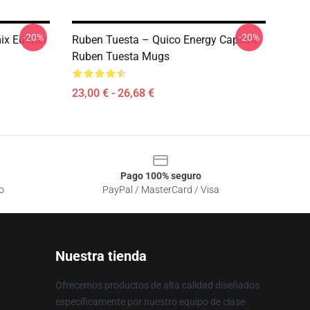
-20%
-20%
x Edition
Ruben Tuesta – Quico Energy Capsule
Ruben Tuesta Mugs
23,00 € - 26,68 €
Pago 100% seguro
o
PayPal / MasterCard / Visa
Nuestra tienda
Ofrecemos productos de alta calidad diseñados
específicamente por nuestro equipo de clase