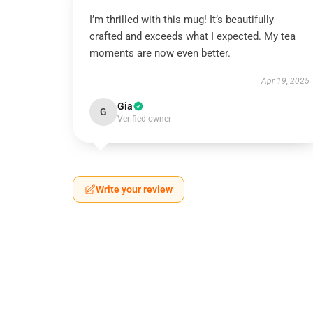
I’m thrilled with this mug! It’s beautifully
crafted and exceeds what I expected. My tea
moments are now even better.
Apr 19, 2025
Gia
G
Verified owner
Write your review