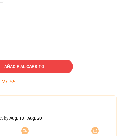
AÑADIR AL CARRITO
:
27
:
55
et by
Aug. 13 - Aug. 20