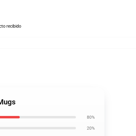
cto recibido
 Mugs
80%
20%