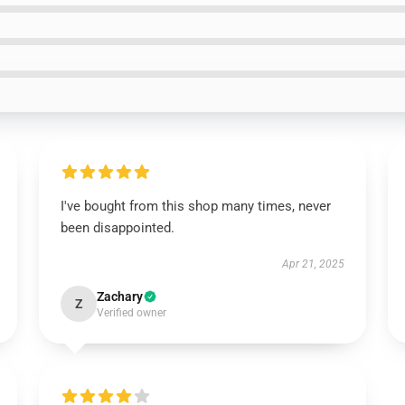
I've bought from this shop many times, never
been disappointed.
Apr 21, 2025
Zachary
Z
Verified owner