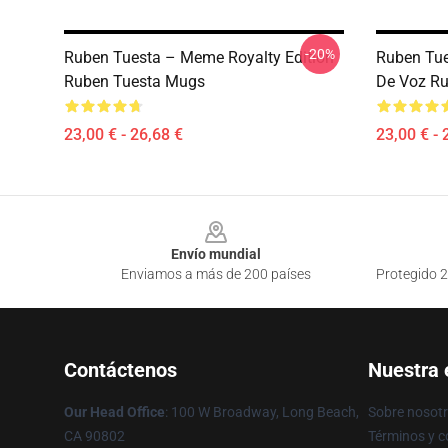
-20%
Ruben Tuesta – Meme Royalty Edition
Ruben Tue
Ruben Tuesta Mugs
De Voz R
23,00 € - 26,68 €
23,00 € - 
Footer
Envío mundial
Enviamos a más de 200 países
Protegido 2
Contáctenos
Nuestra
Our Head Office
: 100 W Broadway, Long Beach,
Sobre nosot
CA 90802
Términos y c