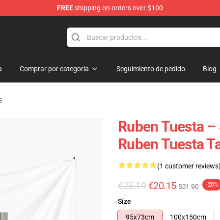
FREE
shipping on orders over $100
se Store
a
Comprar por categoría
Seguimiento de pedido
Blog
s
Ruben Tuesta – 
Ruben Tuesta T
(1 customer reviews
€25.19
€20.15
-20%
$21.90
Size
95x73cm
100x150cm