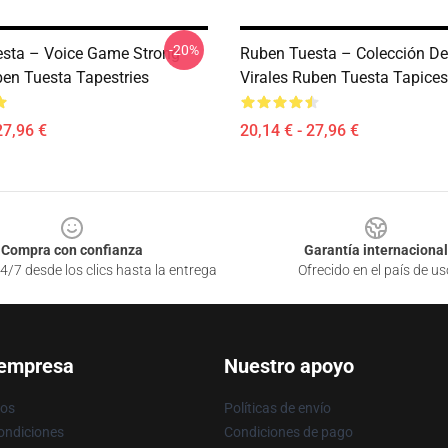
-20%
sta – Voice Game Strong
Ruben Tuesta – Colección De
ben Tuesta Tapestries
Virales Ruben Tuesta Tapices
27,96 €
20,14 € - 27,96 €
Compra con confianza
Garantía internacional
4/7 desde los clics hasta la entrega
Ofrecido en el país de us
 empresa
Nuestro apoyo
ros
Políticas de envío
ondiciones
Condiciones de pago