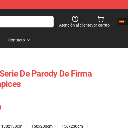
Atención al cliente
Ver carrito
Contacto
Serie De Parody De Firma
apices
)
130x150cm
150x200cm
150x230cm