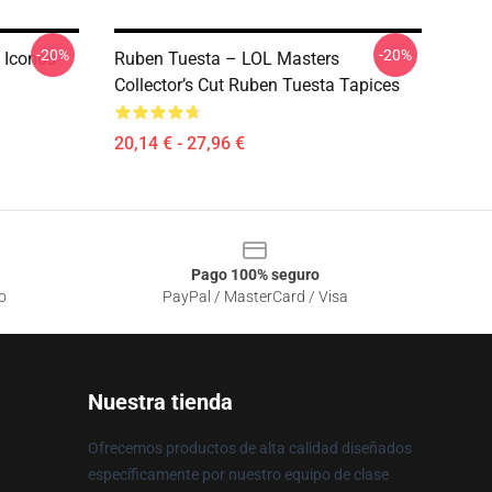
-20%
-20%
 Iconos
Ruben Tuesta – LOL Masters
Collector’s Cut Ruben Tuesta Tapices
20,14 € - 27,96 €
Pago 100% seguro
o
PayPal / MasterCard / Visa
Nuestra tienda
Ofrecemos productos de alta calidad diseñados
específicamente por nuestro equipo de clase