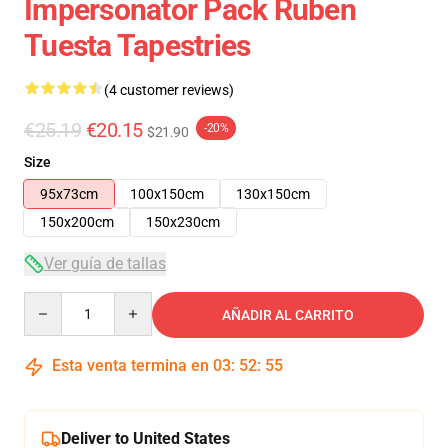
Impersonator Pack Ruben
Tuesta Tapestries
(4 customer reviews)
€25.19
€20.15
-20%
$21.90
Size
95x73cm
100x150cm
130x150cm
150x200cm
150x230cm
Ver guía de tallas
Quantity
AÑADIR AL CARRITO
Esta venta termina en
03
:
52
:
55
Deliver to United States