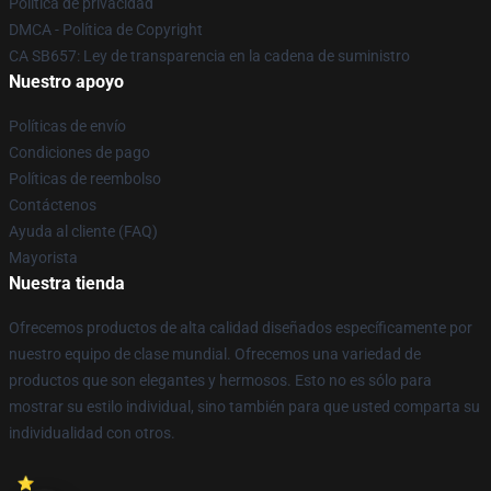
Política de privacidad
DMCA - Política de Copyright
CA SB657: Ley de transparencia en la cadena de suministro
Nuestro apoyo
Políticas de envío
Condiciones de pago
Políticas de reembolso
Contáctenos
Ayuda al cliente (FAQ)
Mayorista
Nuestra tienda
Ofrecemos productos de alta calidad diseñados específicamente por
nuestro equipo de clase mundial. Ofrecemos una variedad de
productos que son elegantes y hermosos. Esto no es sólo para
mostrar su estilo individual, sino también para que usted comparta su
individualidad con otros.