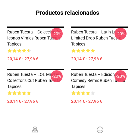
Productos relacionados
Ruben Tuesta – Colección De
Ruben Tuesta – Latin Laughs
-20%
-20%
Iconos Virales Ruben Tuesta
Limited Drop Ruben Tuesta
Tapices
Tapices
20,14 € - 27,96 €
20,14 € - 27,96 €
Ruben Tuesta – LOL Masters
Ruben Tuesta – Edición De
-20%
-20%
Collector’s Cut Ruben Tuesta
Comedy Remix Ruben Tuesta
Tapices
Tapices
20,14 € - 27,96 €
20,14 € - 27,96 €
Footer