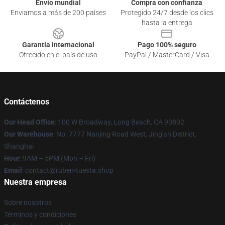
Envío mundial
Compra con confianza
Enviamos a más de 200 países
Protegido 24/7 desde los clics
hasta la entrega
Garantía internacional
Pago 100% seguro
Ofrecido en el país de uso
PayPal / MasterCard / Visa
Contáctenos
Our Head Office
: 100 W Broadway, Long Beach, CA 90802
Our Warehouse
: No. 7777 Nanjing Road West, Jing'an District,
Shanghai
Hour
: 9AM – 5PM (Mon – Fri)
Email
: contact@ruben-tuesta.shop
Nuestra empresa
Sobre nosotros
Términos y condiciones