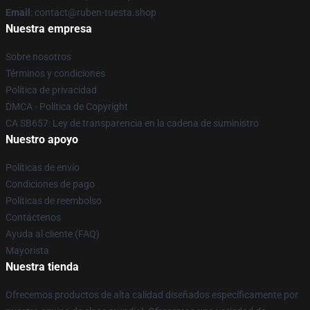
Email
: contact@ruben-tuesta.shop
Nuestra empresa
Sobre nosotros
Términos y condiciones
Política de privacidad
DMCA - Política de Copyright
CA SB657: Ley de transparencia en la cadena de suministro
Nuestro apoyo
Políticas de envío
Condiciones de pago
Políticas de reembolso
Contáctenos
Ayuda al cliente (FAQ)
Mayorista
Nuestra tienda
Ofrecemos productos de alta calidad diseñados específicamente por