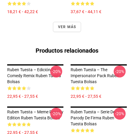
18,21 € - 42,22 €
37,67 € - 44,11 €
VER MÁS
Productos relacionados
Ruben Tuesta – Edición De
Ruben Tuesta – The
-20%
-20%
Comedy Remix Ruben Tuesta
Impersonator Pack Ruben
Bolsas
Tuesta Bolsas
22,95 € - 27,55 €
22,95 € - 27,55 €
Ruben Tuesta – Meme Royalty
Ruben Tuesta – Serie De
-20%
-20%
Edition Ruben Tuesta Bolsas
Parody De Firma Ruben
Tuesta Bolsas
22,95 € - 27,55 €