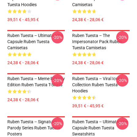
Tuesta Hoodies
Camisetas
39,51 € - 45,95 €
24,38 € - 28,06 €
Ruben Tuesta – Ultimate Vibe
Ruben Tuesta – The
-20%
-20%
Capsule Ruben Tuesta
Impersonator Pack Ruben
Camisetas
Tuesta Camisetas
24,38 € - 28,06 €
24,38 € - 28,06 €
Ruben Tuesta – Meme Royalty
Ruben Tuesta – Viral Icons
-20%
-20%
Edition Ruben Tuesta T-Shirts
Collection Ruben Tuesta
Hoodies
24,38 € - 28,06 €
39,51 € - 45,95 €
Ruben Tuesta – Signature
Ruben Tuesta – Ultimate Vibe
-20%
-20%
Parody Series Ruben Tuesta
Capsule Ruben Tuesta
Posters
Sweatshirts