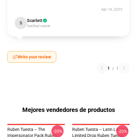
Apr 16, 2025
Scarlett
S
Verified owner
Write your review
1
/
1
Mejores vendedores de productos
Ruben Tuesta – The
Ruben Tuesta – Latin Laughs
-20%
-20%
Impersonator Pack Ruben
Limited Drop Ruben Tuesta