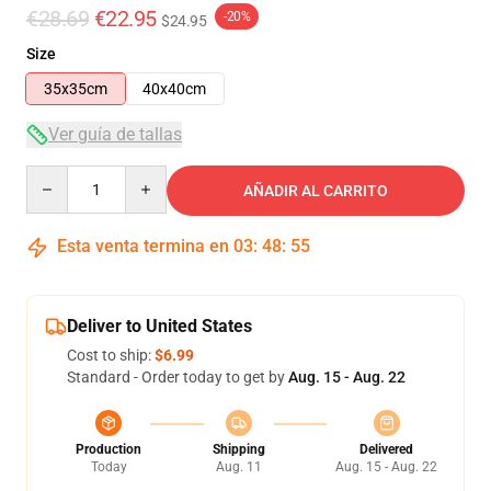
€28.69
€22.95
-20%
$24.95
Size
35x35cm
40x40cm
Ver guía de tallas
Quantity
AÑADIR AL CARRITO
Esta venta termina en
03
:
48
:
54
Deliver to United States
Cost to ship:
$6.99
Standard - Order today to get by
Aug. 15 - Aug. 22
Production
Shipping
Delivered
Today
Aug. 11
Aug. 15 - Aug. 22