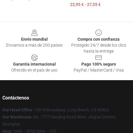
22,95 € - 27,55 €
Footer
Envío mundial
Compra con confianza
Enviamos a más de 200 países
Protegido 24/7 desde los clics
hasta la entrega
Garantía internacional
Pago 100% seguro
Ofrecido en el país de uso
PayPal / MasterCard / Visa
Contáctenos
Our Head Office
: 100 W Broadway, Long Beach, CA 90802
Our Warehouse
: No. 7777 Nanjing Road West, Jing'an District,
Shanghai
Hour
: 9AM – 5PM (Mon – Fri)