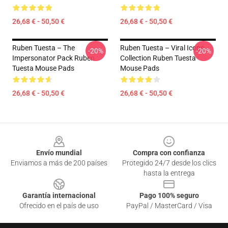
26,68 € - 50,50 €
26,68 € - 50,50 €
Ruben Tuesta – The
Ruben Tuesta – Viral Icons
-20%
-20%
Impersonator Pack Ruben
Collection Ruben Tuesta
Tuesta Mouse Pads
Mouse Pads
26,68 € - 50,50 €
26,68 € - 50,50 €
Footer
Envío mundial
Compra con confianza
Enviamos a más de 200 países
Protegido 24/7 desde los clics
hasta la entrega
Garantía internacional
Pago 100% seguro
Ofrecido en el país de uso
PayPal / MasterCard / Visa