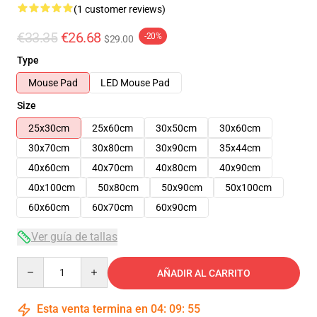
(1 customer reviews)
€33.35
€26.68
-20%
$29.00
Type
Mouse Pad
LED Mouse Pad
Size
25x30cm
25x60cm
30x50cm
30x60cm
30x70cm
30x80cm
30x90cm
35x44cm
40x60cm
40x70cm
40x80cm
40x90cm
40x100cm
50x80cm
50x90cm
50x100cm
60x60cm
60x70cm
60x90cm
Ver guía de tallas
Quantity
AÑADIR AL CARRITO
Esta venta termina en
04
:
09
:
55