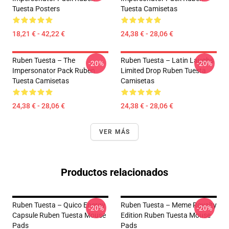
Tuesta Posters
Tuesta Camisetas
18,21 € - 42,22 €
24,38 € - 28,06 €
Ruben Tuesta – The
Ruben Tuesta – Latin Laughs
-20%
-20%
Impersonator Pack Ruben
Limited Drop Ruben Tuesta
Tuesta Camisetas
Camisetas
24,38 € - 28,06 €
24,38 € - 28,06 €
VER MÁS
Productos relacionados
Ruben Tuesta – Quico Energy
Ruben Tuesta – Meme Royalty
-20%
-20%
Capsule Ruben Tuesta Mouse
Edition Ruben Tuesta Mouse
Pads
Pads