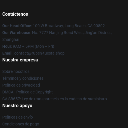
Contáctenos
Our Head Office
: 100 W Broadway, Long Beach, CA 90802
Our Warehouse
: No. 7777 Nanjing Road West, Jing'an District,
Shanghai
Hour
: 9AM – 5PM (Mon – Fri)
Email
: contact@ruben-tuesta.shop
Nuestra empresa
Sobre nosotros
Términos y condiciones
Política de privacidad
DMCA - Política de Copyright
CA SB657: Ley de transparencia en la cadena de suministro
Nuestro apoyo
Políticas de envío
Condiciones de pago