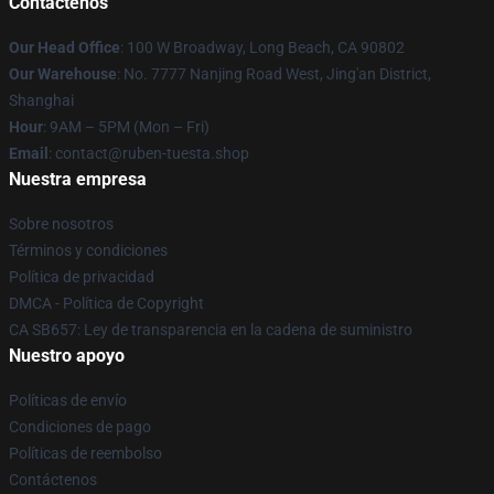
Contáctenos
Our Head Office
: 100 W Broadway, Long Beach, CA 90802
Our Warehouse
: No. 7777 Nanjing Road West, Jing'an District,
Shanghai
Hour
: 9AM – 5PM (Mon – Fri)
Email
: contact@ruben-tuesta.shop
Nuestra empresa
Sobre nosotros
Términos y condiciones
Política de privacidad
DMCA - Política de Copyright
CA SB657: Ley de transparencia en la cadena de suministro
Nuestro apoyo
Políticas de envío
Condiciones de pago
Políticas de reembolso
Contáctenos