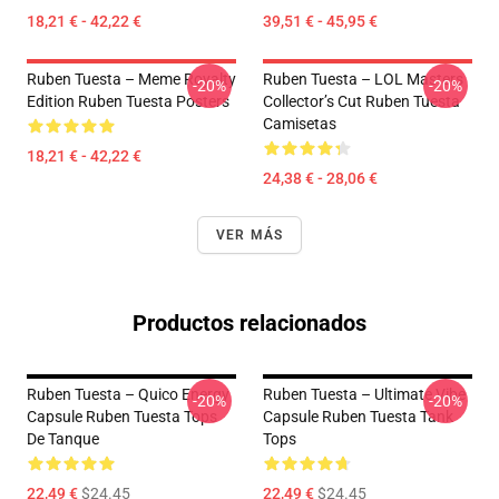
18,21 € - 42,22 €
39,51 € - 45,95 €
Ruben Tuesta – Meme Royalty
Ruben Tuesta – LOL Masters
-20%
-20%
Edition Ruben Tuesta Posters
Collector’s Cut Ruben Tuesta
Camisetas
18,21 € - 42,22 €
24,38 € - 28,06 €
VER MÁS
Productos relacionados
Ruben Tuesta – Quico Energy
Ruben Tuesta – Ultimate Vibe
-20%
-20%
Capsule Ruben Tuesta Tops
Capsule Ruben Tuesta Tank
De Tanque
Tops
22,49 €
$24.45
22,49 €
$24.45