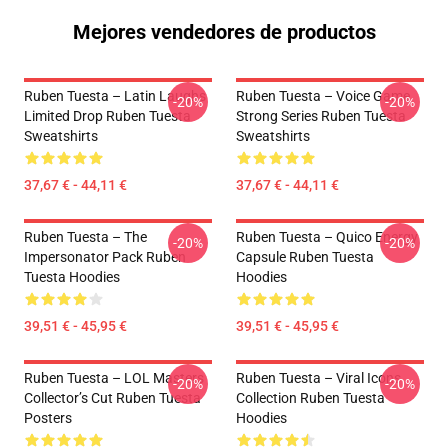
Mejores vendedores de productos
Ruben Tuesta – Latin Laughs
Ruben Tuesta – Voice Game
-20%
-20%
Limited Drop Ruben Tuesta
Strong Series Ruben Tuesta
Sweatshirts
Sweatshirts
37,67 € - 44,11 €
37,67 € - 44,11 €
Ruben Tuesta – The
Ruben Tuesta – Quico Energy
-20%
-20%
Impersonator Pack Ruben
Capsule Ruben Tuesta
Tuesta Hoodies
Hoodies
39,51 € - 45,95 €
39,51 € - 45,95 €
Ruben Tuesta – LOL Masters
Ruben Tuesta – Viral Icons
-20%
-20%
Collector’s Cut Ruben Tuesta
Collection Ruben Tuesta
Posters
Hoodies