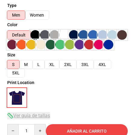
Type
Men
Women
Color
Default
Size
S
M
L
XL
2XL
3XL
4XL
5XL
Print Location
Ver guía de tallas
Quantity
AÑADIR AL CARRITO