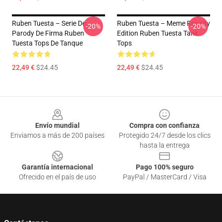
Ruben Tuesta – Serie De
Ruben Tuesta – Meme Royalty
-20%
-20%
Parody De Firma Ruben
Edition Ruben Tuesta Tank
Tuesta Tops De Tanque
Tops
22,49 €
$24.45
22,49 €
$24.45
Footer
Envío mundial
Compra con confianza
Enviamos a más de 200 países
Protegido 24/7 desde los clics
hasta la entrega
Garantía internacional
Pago 100% seguro
Ofrecido en el país de uso
PayPal / MasterCard / Visa