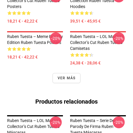
Collector’s Cut Ruben Tuesta
Collection Ruben Tuesta
Posters
Hoodies
18,21 € - 42,22 €
39,51 € - 45,95 €
Ruben Tuesta – Meme Royalty
Ruben Tuesta – LOL Masters
-20%
-20%
Edition Ruben Tuesta Posters
Collector’s Cut Ruben Tuesta
Camisetas
18,21 € - 42,22 €
24,38 € - 28,06 €
VER MÁS
Productos relacionados
Ruben Tuesta – LOL Masters
Ruben Tuesta – Serie De
-20%
-20%
Collector’s Cut Ruben Tuesta
Parody De Firma Ruben
Máscaras
Tuesta Máscaras