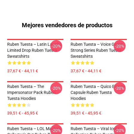
Mejores vendedores de productos
Ruben Tuesta – Latin Laughs
Ruben Tuesta – Voice Game
-20%
-20%
Limited Drop Ruben Tuesta
Strong Series Ruben Tuesta
Sweatshirts
Sweatshirts
37,67 € - 44,11 €
37,67 € - 44,11 €
Ruben Tuesta – The
Ruben Tuesta – Quico Energy
-20%
-20%
Impersonator Pack Ruben
Capsule Ruben Tuesta
Tuesta Hoodies
Hoodies
39,51 € - 45,95 €
39,51 € - 45,95 €
Ruben Tuesta – LOL Masters
Ruben Tuesta – Viral Icons
-20%
-20%