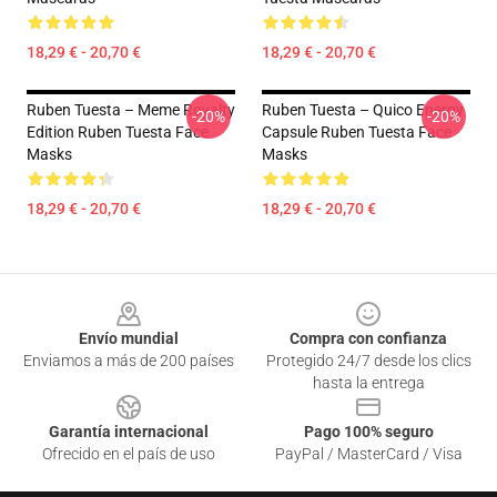
18,29 € - 20,70 €
18,29 € - 20,70 €
Ruben Tuesta – Meme Royalty
Ruben Tuesta – Quico Energy
-20%
-20%
Edition Ruben Tuesta Face
Capsule Ruben Tuesta Face
Masks
Masks
18,29 € - 20,70 €
18,29 € - 20,70 €
Footer
Envío mundial
Compra con confianza
Enviamos a más de 200 países
Protegido 24/7 desde los clics
hasta la entrega
Garantía internacional
Pago 100% seguro
Ofrecido en el país de uso
PayPal / MasterCard / Visa