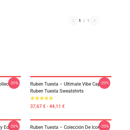
1
/
1
-20%
-20%
llection
Ruben Tuesta – Ultimate Vibe Capsule
Ruben Tuesta Sweatshirts
37,67 € - 44,11 €
-20%
-20%
y Edition
Ruben Tuesta – Colección De Iconos