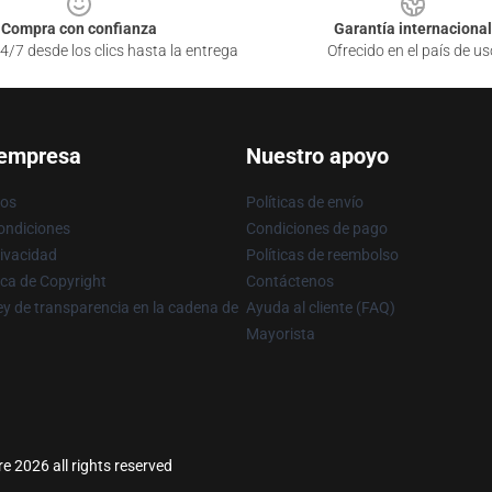
Compra con confianza
Garantía internacional
4/7 desde los clics hasta la entrega
Ofrecido en el país de us
 empresa
Nuestro apoyo
ros
Políticas de envío
ondiciones
Condiciones de pago
rivacidad
Políticas de reembolso
ica de Copyright
Contáctenos
y de transparencia en la cadena de
Ayuda al cliente (FAQ)
Mayorista
 2026 all rights reserved