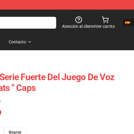
Atención al cliente
Ver carrito
Contacto
Serie Fuerte Del Juego De Voz
ts " Caps
)
Beanie