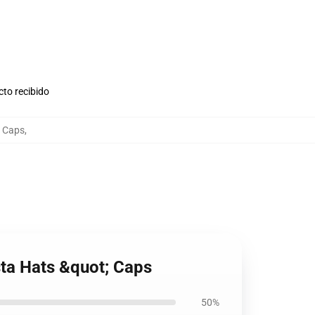
cto recibido
; Caps
,
sta Hats &quot; Caps
50%