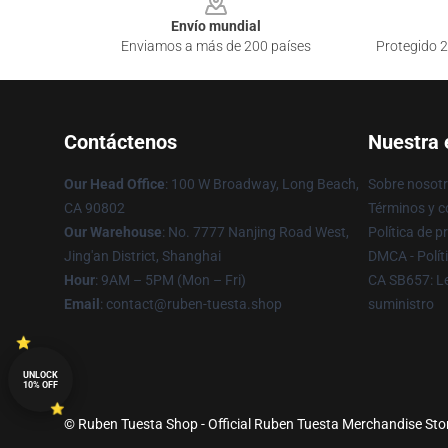
Envío mundial
Enviamos a más de 200 países
Protegido 2
Contáctenos
Nuestra
Our Head Office
: 100 W Broadway, Long Beach,
Sobre nosot
CA 90802
Términos y c
Our Warehouse
: No. 7777 Nanjing Road West,
Política de p
Jing'an District, Shanghai
DMCA - Polít
Hour
: 9AM – 5PM (Mon – Fri)
CA SB657: Le
Email
: contact@ruben-tuesta.shop
suministro
UNLOCK
10% OFF
© Ruben Tuesta Shop - Official Ruben Tuesta Merchandise Store