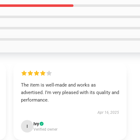
The item is well-made and works as
advertised. I’m very pleased with its quality and
performance.
Apr 16, 2025
Ivy
I
Verified owner