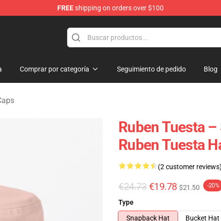
FREE
shipping on orders over $100
se Store
a
Comprar por categoría
Seguimiento de pedido
Blog
Caps
Ruben Tuesta – 
Ruben Tuesta Ha
(2 customer reviews
€24.73
€19.78
-20%
$21.50
Type
Snapback Hat
Bucket Hat