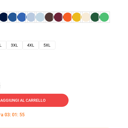
L
3XL
4XL
5XL
e
AGGIUNGI AL CARRELLO
tra
03
:
01
:
54