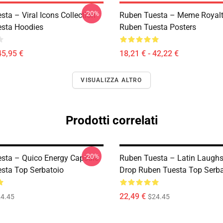
-20%
ta – Viral Icons Collection
Ruben Tuesta – Meme Royalt
sta Hoodies
Ruben Tuesta Posters
45,95 €
18,21 € - 42,22 €
VISUALIZZA ALTRO
Prodotti correlati
-20%
sta – Quico Energy Capsule
Ruben Tuesta – Latin Laughs
sta Top Serbatoio
Drop Ruben Tuesta Top Serba
22,49 €
4.45
$24.45