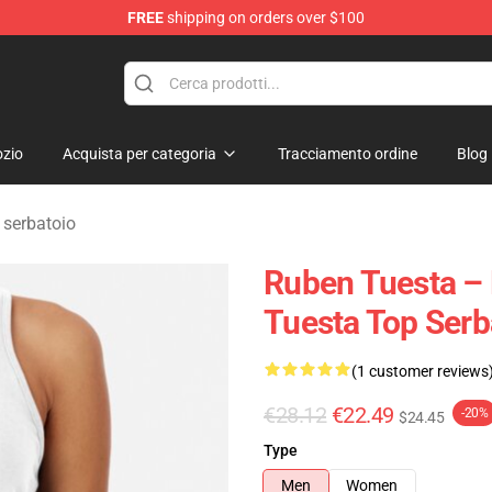
FREE
shipping on orders over $100
se Store
zio
Acquista per categoria
Tracciamento ordine
Blog
 serbatoio
Ruben Tuesta – 
Tuesta Top Serb
(1 customer reviews
€28.12
€22.49
-20%
$24.45
Type
Men
Women