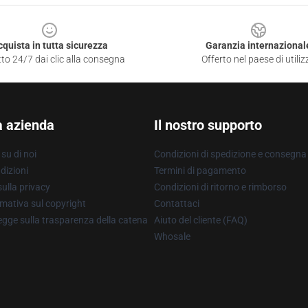
cquista in tutta sicurezza
Garanzia internazional
to 24/7 dai clic alla consegna
Offerto nel paese di utiliz
a azienda
Il nostro supporto
su di noi
Condizioni di spedizione e consegna
dizioni
Termini di pagamento
ulla privacy
Condizioni di ritorno e rimborso
mativa sul copyright
Contattaci
gge sulla trasparenza della catena
Aiuto del cliente (FAQ)
Whosale