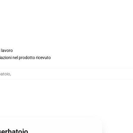
l lavoro
iazioni nel prodotto ricevuto
batoio
,
serbatoio