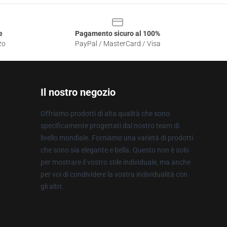
e
Pagamento sicuro al 100%
zo
PayPal / MasterCard / Visa
Il nostro negozio
Offriamo prodotti di alta qualità che sono
specificamente progettati dal nostro team di
livello mondiale. Forniamo una varietà di prodotti
che sono sia elegante e bella. Questo non è solo
per mostrare il vostro stile individuale, ma anche
per voi di condividere la vostra individualità con
gli altri.