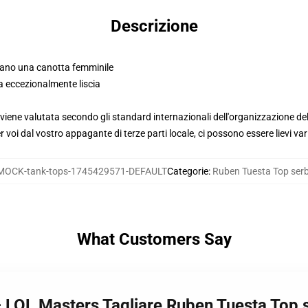
Descrizione
mano una canotta femminile
a eccezionalmente liscia
viene valutata secondo gli standard internazionali dell'organizzazione de
voi dal vostro appagante di terze parti locale, ci possono essere lievi var
MOCK-tank-tops-1745429571-DEFAULT
Categorie
:
Ruben Tuesta Top ser
What Customers Say
– LOL Masters Tagliare Ruben Tuesta Top 