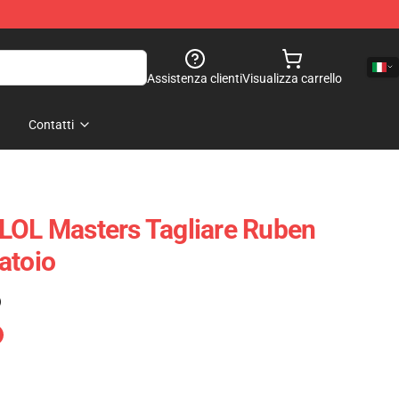
Assistenza clienti
Visualizza carrello
Contatti
LOL Masters Tagliare Ruben
atoio
)