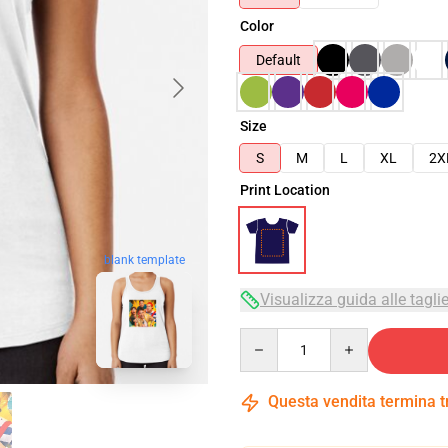
Color
Default
Size
S
M
L
XL
2X
Print Location
blank template
Visualizza guida alle tagli
Quantity
Questa vendita termina 