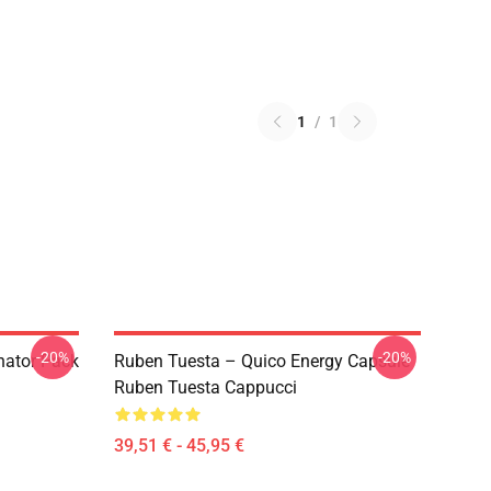
1
/
1
-20%
-20%
nator Pack
Ruben Tuesta – Quico Energy Capsule
Ruben Tuesta Cappucci
39,51 € - 45,95 €