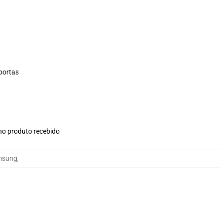
 portas
 no produto recebido
msung
,