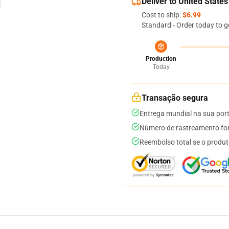
Deliver to United States
Cost to ship:
$6.99
Standard - Order today to g
Production
Today
Transação segura
Entrega mundial na sua por
Número de rastreamento for
Reembolso total se o produt