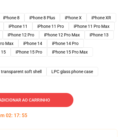
iPhone 8
iPhone 8 Plus
iPhone X
iPhone XR
iPhone 11
iPhone 11 Pro
iPhone 11 Pro Max
iPhone 12 Pro
iPhone 12 Pro Max
iPhone 13
Pro Max
iPhone 14
iPhone 14 Pro
 15
iPhone 15 Pro
iPhone 15 Pro Max
transparent soft shell
LPC glass phone case
ADICIONAR AO CARRINHO
 em
02
:
17
:
54