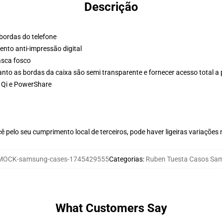
Descrição
 bordas do telefone
to anti-impressão digital
asca fosco
anto as bordas da caixa são semi transparente e fornecer acesso total a
 Qi e PowerShare
 pelo seu cumprimento local de terceiros, pode haver ligeiras variações
MOCK-samsung-cases-1745429555
Categorias
:
Ruben Tuesta Casos Sa
What Customers Say