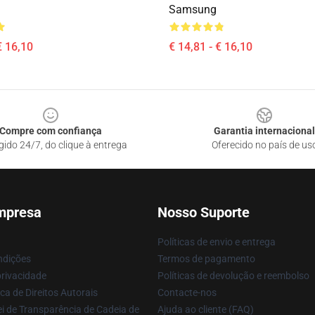
Samsung
€ 16,10
€ 14,81 - € 16,10
Compre com confiança
Garantia internacional
gido 24/7, do clique à entrega
Oferecido no país de us
mpresa
Nosso Suporte
Políticas de envio e entrega
ndições
Termos de pagamento
privacidade
Políticas de devolução e reembolso
ca de Direitos Autorais
Contacte-nos
i de Transparência de Cadeia de
Ajuda ao cliente (FAQ)