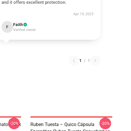
and it offers excellent protection.
Apr 19, 2025
Faith
F
Verified owner
1
/
1
-20%
-20%
nator Pack
Ruben Tuesta – Quico Cápsula