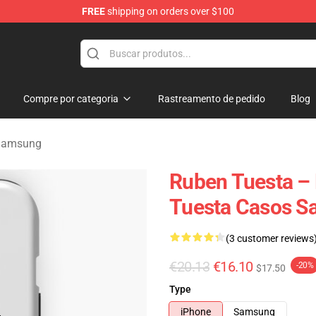
FREE
shipping on orders over $100
se Store
Compre por categoria
Rastreamento de pedido
Blog
 Samsung
Ruben Tuesta – 
Tuesta Casos 
(3 customer reviews
€20.13
€16.10
-20%
$17.50
Type
iPhone
Samsung