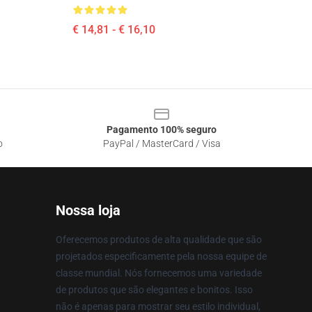
€ 14,81 - € 16,10
Pagamento 100% seguro
o
PayPal / MasterCard / Visa
Nossa loja
Oferecemos produtos de alta qualidade que são
projetados especificamente pela nossa equipe de
classe mundial. Nós fornecemos uma variedade
de produtos que são elegantes e bonitos. Isso
não é apenas para mostrar seu estilo individual,