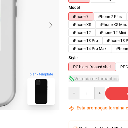
Model
iPhone 7
iPhone 7 Plus
iPhone XS
iPhone XS Max
iPhone 12
iPhone 12 Mini
iPhone 13 Pro
iPhone 13 
iPhone 14 Pro Max
iPhone
Style
PC black frosted shell
RPC 
blank template
Ver guia de tamanhos
Quantity
Esta promoção termina