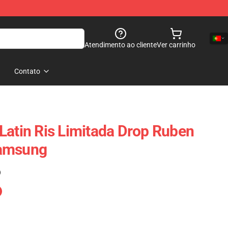
Atendimento ao cliente
Ver carrinho
Contato
Latin Ris Limitada Drop Ruben
Samsung
)