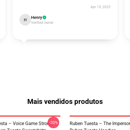
Apr 19, 2025
Henry
H
Verified owner
Mais vendidos produtos
-20%
sta – Voice Game Strong
Ruben Tuesta – The Imperso