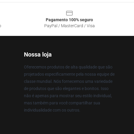
Pagamento 100% seguro
o
PayPal / MasterCard / Visa
Nossa loja
Oferecemos produtos de alta qualidade que são
projetados especificamente pela nossa equipe de
classe mundial. Nós fornecemos uma variedade
de produtos que são elegantes e bonitos. Isso
não é apenas para mostrar seu estilo individual,
mas também para você compartilhar sua
individualidade com os outros.