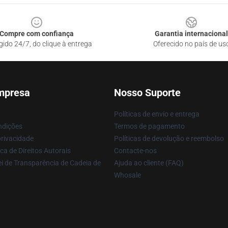
Compre com confiança
Garantia internacional
gido 24/7, do clique à entrega
Oferecido no país de us
mpresa
Nosso Suporte
Políticas de envio e entrega
ndições
Termos de pagamento
privacidade
Políticas de devolução e reembolso
ca de Direitos Autorais
Contacte-nos
i de Transparência de Cadeia de
Ajuda ao cliente (FAQ)
Whosale