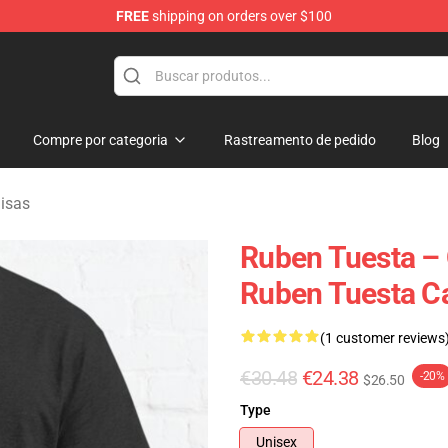
FREE
shipping on orders over $100
se Store
Compre por categoria
Rastreamento de pedido
Blog
isas
Ruben Tuesta – 
Ruben Tuesta C
(1 customer reviews
€30.48
€24.38
-20%
$26.50
Type
Unisex