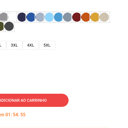
L
3XL
4XL
5XL
ADICIONAR AO CARRINHO
 em
01
:
54
:
54