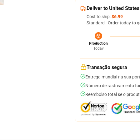
Deliver to United States
Cost to ship:
$6.99
Standard - Order today to g
Production
Today
Transação segura
Entrega mundial na sua por
Número de rastreamento for
Reembolso total se o produt