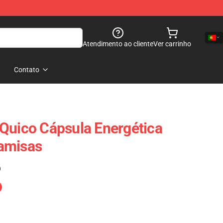
Atendimento ao cliente
Ver carrinho
Contato
Quico Cápsula Energética
amisas
)