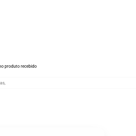
 no produto recebido
sas
,