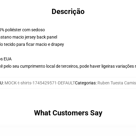
Descrição
00% poliéster com sedoso
astano macio jersey back panel
o tecido para ficar macio e drapey
os EUA
 pelo seu cumprimento local de terceiros, pode haver ligeiras variações
U
:
MOCK-t-shirts-1745429571-DEFAULT
Categorias
:
Ruben Tuesta Cami
What Customers Say