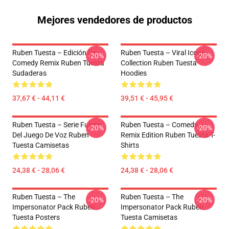
Mejores vendedores de productos
Ruben Tuesta – Edición De
Ruben Tuesta – Viral Icons
-20%
-20%
Comedy Remix Ruben Tuesta
Collection Ruben Tuesta
Sudaderas
Hoodies
37,67 € - 44,11 €
39,51 € - 45,95 €
Ruben Tuesta – Serie Fuerte
Ruben Tuesta – Comedy
-20%
-20%
Del Juego De Voz Ruben
Remix Edition Ruben Tuesta T-
Tuesta Camisetas
Shirts
24,38 € - 28,06 €
24,38 € - 28,06 €
Ruben Tuesta – The
Ruben Tuesta – The
-20%
-20%
Impersonator Pack Ruben
Impersonator Pack Ruben
Tuesta Posters
Tuesta Camisetas