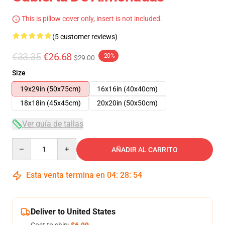
This is pillow cover only, insert is not included.
(5 customer reviews)
€33.35
€26.68
-20%
$29.00
Size
19x29in (50x75cm)
16x16in (40x40cm)
18x18in (45x45cm)
20x20in (50x50cm)
Ver guía de tallas
Quantity
AÑADIR AL CARRITO
Esta venta termina en
04
:
28
:
54
Deliver to United States