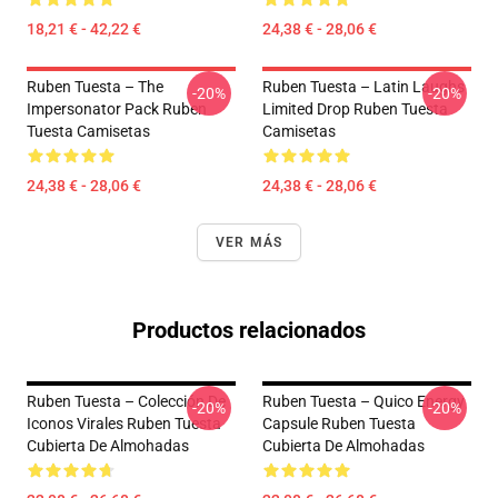
18,21 € - 42,22 €
24,38 € - 28,06 €
Ruben Tuesta – The
Ruben Tuesta – Latin Laughs
-20%
-20%
Impersonator Pack Ruben
Limited Drop Ruben Tuesta
Tuesta Camisetas
Camisetas
24,38 € - 28,06 €
24,38 € - 28,06 €
VER MÁS
Productos relacionados
Ruben Tuesta – Colección De
Ruben Tuesta – Quico Energy
-20%
-20%
Iconos Virales Ruben Tuesta
Capsule Ruben Tuesta
Cubierta De Almohadas
Cubierta De Almohadas