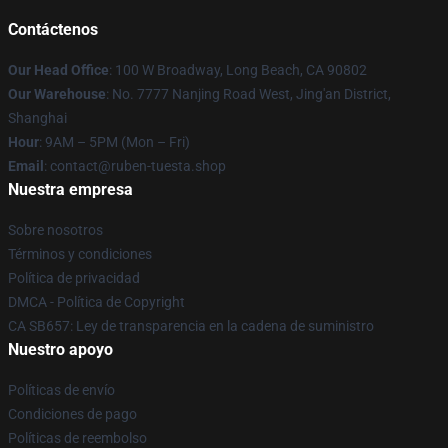
Contáctenos
Our Head Office
: 100 W Broadway, Long Beach, CA 90802
Our Warehouse
: No. 7777 Nanjing Road West, Jing'an District,
Shanghai
Hour
: 9AM – 5PM (Mon – Fri)
Email
: contact@ruben-tuesta.shop
Nuestra empresa
Sobre nosotros
Términos y condiciones
Política de privacidad
DMCA - Política de Copyright
CA SB657: Ley de transparencia en la cadena de suministro
Nuestro apoyo
Políticas de envío
Condiciones de pago
Políticas de reembolso