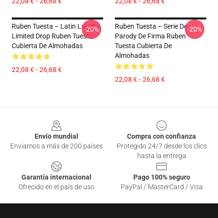
22,08 € - 26,68 €
22,08 € - 26,68 €
Ruben Tuesta – Latin Laughs
Ruben Tuesta – Serie De
-20%
-20%
Limited Drop Ruben Tuesta
Parody De Firma Ruben
Cubierta De Almohadas
Tuesta Cubierta De
Almohadas
22,08 € - 26,68 €
22,08 € - 26,68 €
Footer
Envío mundial
Compra con confianza
Enviamos a más de 200 países
Protegido 24/7 desde los clics
hasta la entrega
Garantía internacional
Pago 100% seguro
Ofrecido en el país de uso
PayPal / MasterCard / Visa