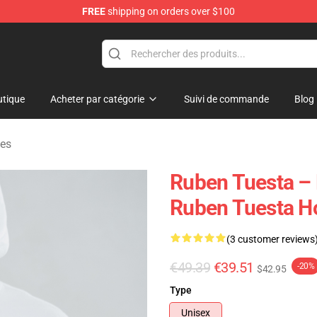
FREE
shipping on orders over $100
se Store
tique
Acheter par catégorie
Suivi de commande
Blog
ies
Ruben Tuesta – 
Ruben Tuesta H
(3 customer reviews
€49.39
€39.51
-20%
$42.95
Type
Unisex