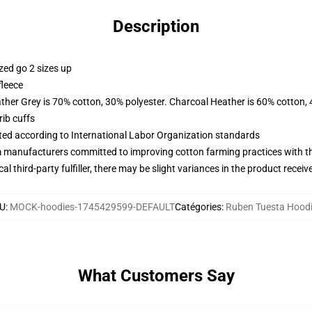
Description
zed go 2 sizes up
fleece
ather Grey is 70% cotton, 30% polyester. Charcoal Heather is 60% cotton,
ib cuffs
uated according to International Labor Organization standards
m manufacturers committed to improving cotton farming practices with the
al third-party fulfiller, there may be slight variances in the product receiv
U
:
MOCK-hoodies-1745429599-DEFAULT
Catégories
:
Ruben Tuesta Hood
What Customers Say