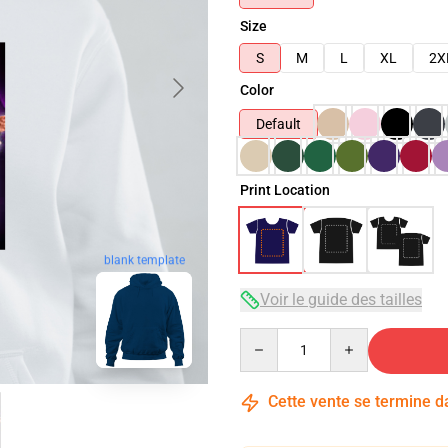
Size
S
M
L
XL
2X
Color
Default
Print Location
blank template
Voir le guide des tailles
Quantity
Cette vente se termine 