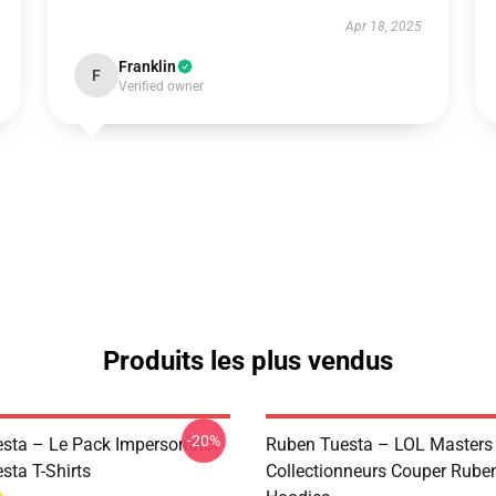
Apr 18, 2025
Franklin
F
Verified owner
Produits les plus vendus
-20%
sta – Le Pack Impersonator
Ruben Tuesta – LOL Masters
sta T-Shirts
Collectionneurs Couper Rube