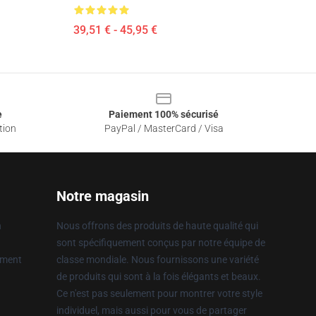
39,51 € - 45,95 €
e
Paiement 100% sécurisé
tion
PayPal / MasterCard / Visa
Notre magasin
n
Nous offrons des produits de haute qualité qui
sont spécifiquement conçus par notre équipe de
ement
classe mondiale. Nous fournissons une variété
de produits qui sont à la fois élégants et beaux.
Ce n'est pas seulement pour montrer votre style
individuel, mais aussi pour vous de partager