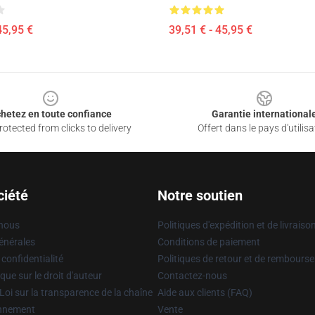
45,95 €
39,51 € - 45,95 €
hetez en toute confiance
Garantie international
otected from clicks to delivery
Offert dans le pays d'utilisa
ciété
Notre soutien
 nous
Politiques d'expédition et de livraiso
énérales
Conditions de paiement
 confidentialité
Politiques de retour et de rembours
que sur le droit d'auteur
Contactez-nous
Loi sur la transparence de la chaîne
Aide aux clients (FAQ)
onnement
Vente