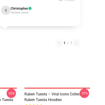
Apr 17, 2025
Christopher
C
Verified owner
1
/
1
-20%
-20%
Ruben Tuesta – Viral Icons Collection
n Tuesta
Ruben Tuesta Hoodies