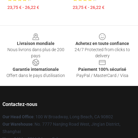
23,75 € - 26,22 €
23,75 € - 26,22 €
Footer
Livraison mondiale
Achetez en toute confiance
Nous livrons dans plus de 200
24/7 Protected from clicks to
pays
delivery
Garantie internationale
Paiement 100% sécurisé
Offert dans le pays d'utilisation
PayPal / MasterCard / Visa
Contactez-nous
Our Head Office
: 100 W Broadway, Long Beach, CA 90802
Our Warehouse
: No. 7777 Nanjing Road West, Jing'an District,
Shanghai