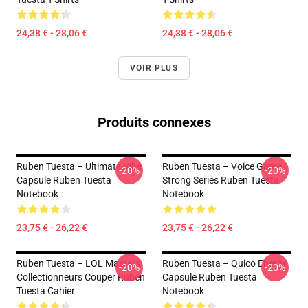
24,38 € - 28,06 €
24,38 € - 28,06 €
VOIR PLUS
Produits connexes
Ruben Tuesta – Ultimate Vibe
Ruben Tuesta – Voice Game
-20%
-20%
Capsule Ruben Tuesta
Strong Series Ruben Tuesta
Notebook
Notebook
23,75 € - 26,22 €
23,75 € - 26,22 €
Ruben Tuesta – LOL Masters
Ruben Tuesta – Quico Energy
-20%
-20%
Collectionneurs Couper Ruben
Capsule Ruben Tuesta
Tuesta Cahier
Notebook