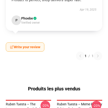
Product is perfect, shop delivers super fast.
Apr 19, 2025
Phoebe
P
Verified owner
Write your review
1
/
1
Produits les plus vendus
Ruben Tuesta – The
Ruben Tuesta – Meme Royalty
-20%
-20%