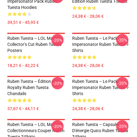
Impersonator Pack Ruben
Edition Ruben Tuesta T-Shirts
Tuesta Hoodies
24,38 € - 28,06 €
39,51 € - 45,95 €
Ruben Tuesta – LOL Masters
Ruben Tuesta – Le Pack
-20%
-20%
Collector’s Cut Ruben Tuesta
Impersonator Ruben Tuesta T-
Posters
Shirts
18,21 € - 42,22 €
24,38 € - 28,06 €
Ruben Tuesta – Édition Meme
Ruben Tuesta – Le Pack
-20%
-20%
Royalty Ruben Tuesta
Impersonator Ruben Tuesta T-
Chandails
Shirts
37,67 € - 44,11 €
24,38 € - 28,06 €
Ruben Tuesta – LOL Masters
Ruben Tuesta – Capsule
-20%
-20%
Collectionneurs Couper Ruben
D'énergie Quico Ruben Tuesta
Tuesta T-Shirts
T-Shirts