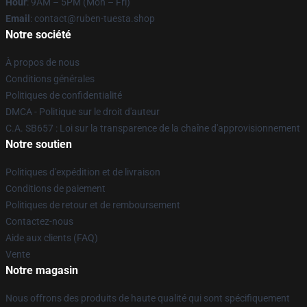
Hour
: 9AM – 5PM (Mon – Fri)
Email
: contact@ruben-tuesta.shop
Notre société
À propos de nous
Conditions générales
Politiques de confidentialité
DMCA - Politique sur le droit d'auteur
C.A. SB657 : Loi sur la transparence de la chaîne d'approvisionnement
Notre soutien
Politiques d'expédition et de livraison
Conditions de paiement
Politiques de retour et de remboursement
Contactez-nous
Aide aux clients (FAQ)
Vente
Notre magasin
Nous offrons des produits de haute qualité qui sont spécifiquement