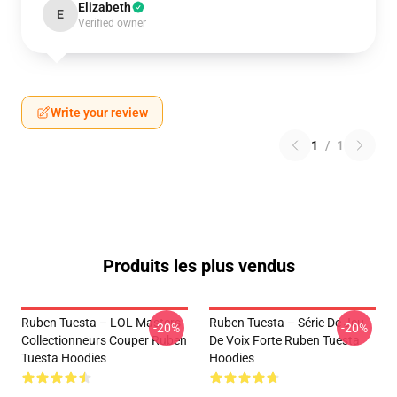
Elizabeth
E
Verified owner
Write your review
1
/
1
Produits les plus vendus
Ruben Tuesta – LOL Masters
Ruben Tuesta – Série De Jeu
-20%
-20%
Collectionneurs Couper Ruben
De Voix Forte Ruben Tuesta
Tuesta Hoodies
Hoodies