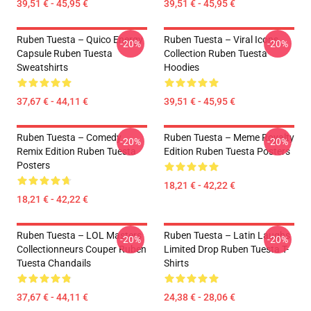
39,51 € - 45,95 €
39,51 € - 45,95 €
Ruben Tuesta – Quico Energy
Ruben Tuesta – Viral Icons
-20%
-20%
Capsule Ruben Tuesta
Collection Ruben Tuesta
Sweatshirts
Hoodies
37,67 € - 44,11 €
39,51 € - 45,95 €
Ruben Tuesta – Comedy
Ruben Tuesta – Meme Royalty
-20%
-20%
Remix Edition Ruben Tuesta
Edition Ruben Tuesta Posters
Posters
18,21 € - 42,22 €
18,21 € - 42,22 €
Ruben Tuesta – LOL Masters
Ruben Tuesta – Latin Laughs
-20%
-20%
Collectionneurs Couper Ruben
Limited Drop Ruben Tuesta T-
Tuesta Chandails
Shirts
37,67 € - 44,11 €
24,38 € - 28,06 €