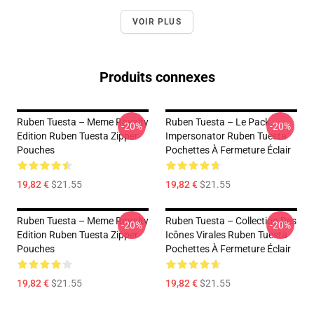
VOIR PLUS
Produits connexes
Ruben Tuesta – Meme Royalty
Ruben Tuesta – Le Pack
-20%
-20%
Edition Ruben Tuesta Zipper
Impersonator Ruben Tuesta
Pouches
Pochettes À Fermeture Éclair
19,82 €
$21.55
19,82 €
$21.55
Ruben Tuesta – Meme Royalty
Ruben Tuesta – Collection Des
-20%
-20%
Edition Ruben Tuesta Zipper
Icônes Virales Ruben Tuesta
Pouches
Pochettes À Fermeture Éclair
19,82 €
$21.55
19,82 €
$21.55