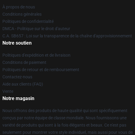
À propos de nous
Conditions générales
Politiques de confidentialité
DMCA - Politique sur le droit d'auteur
C.A. SB657 : Loi sur la transparence de la chaîne d'approvisionnement
Notre soutien
Politiques d'expédition et de livraison
Conditions de paiement
Politiques de retour et de remboursement
Contactez-nous
Aide aux clients (FAQ)
Vente
Notre magasin
Nous offrons des produits de haute qualité qui sont spécifiquement
conçus par notre équipe de classe mondiale. Nous fournissons une
variété de produits qui sont à la fois élégants et beaux. Ce n'est pas
seulement pour montrer votre style individuel, mais aussi pour vous de