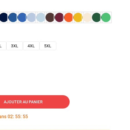
L
3XL
4XL
5XL
AJOUTER AU PANIER
dans
02
:
55
:
54