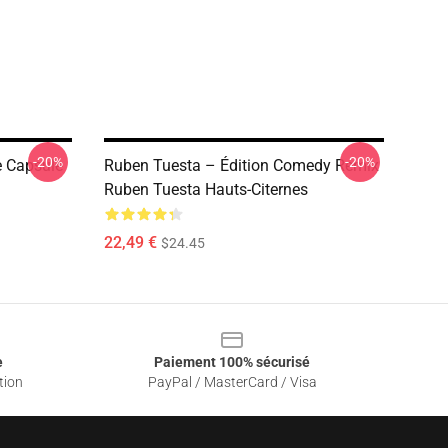
-20%
-20%
e Capsule
Ruben Tuesta – Édition Comedy Remix
Ruben Tuesta Hauts-Citernes
22,49 €
$24.45
e
Paiement 100% sécurisé
tion
PayPal / MasterCard / Visa