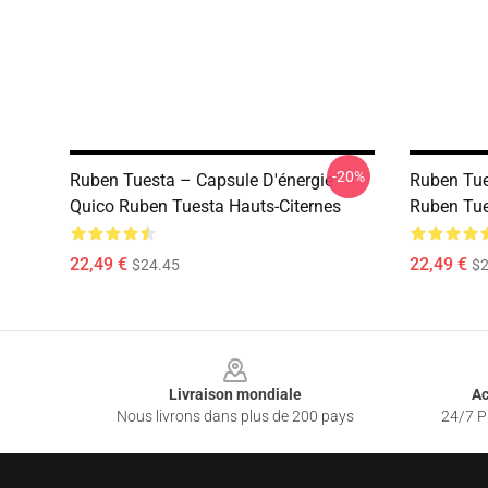
-20%
Ruben Tuesta – Capsule D'énergie
Ruben Tue
Quico Ruben Tuesta Hauts-Citernes
Ruben Tue
22,49 €
22,49 €
$24.45
$2
Footer
Livraison mondiale
Ac
Nous livrons dans plus de 200 pays
24/7 Pr