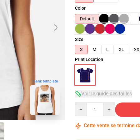
Color
Default
Size
S
M
L
XL
2X
Print Location
blank template
Voir le guide des tailles
Quantity
Cette vente se termine 