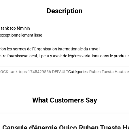
Description
 tank top féminin
exceptionnellement lisse
lon les normes de l'Organisation internationale du travail
re fournisseur local, il peut y avoir de légères variations dans le produit 
OCK-tank-tops-1745429556-DEFAULT
Catégories
:
Ruben Tuesta Hauts-c
What Customers Say
– Capsule d'énergie Quico Ruben Tuesta H