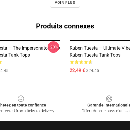
VOIR PLUS
Produits connexes
-20%
sta – The Impersonator Pack
Ruben Tuesta – Ultimate Vib
sta Tank Tops
Ruben Tuesta Tank Tops
22,49 €
4.45
$24.45
hetez en toute confiance
Garantie international
otected from clicks to delivery
Offert dans le pays d'utilisa