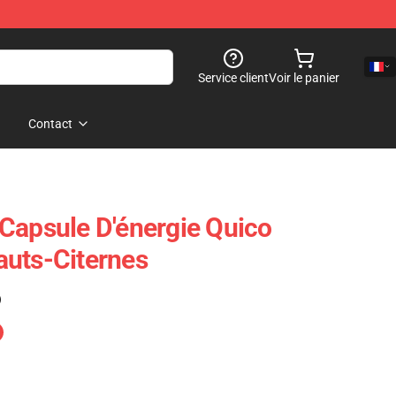
Service client
Voir le panier
Contact
Capsule D'énergie Quico
auts-Citernes
)