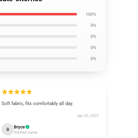
100%
0%
0%
0%
0%
Soft fabric, fits comfortably all day.
Apr 20, 2025
Bryce
B
Verified owner