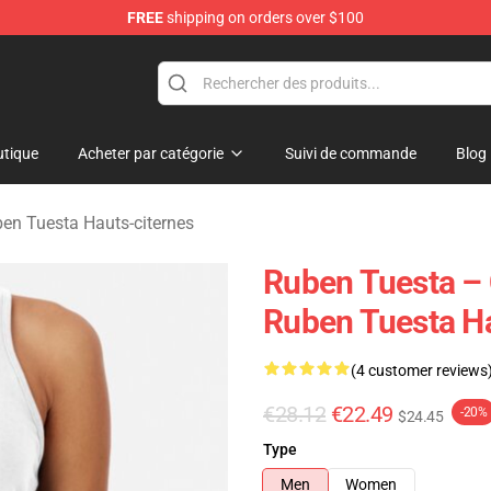
FREE
shipping on orders over $100
se Store
tique
Acheter par catégorie
Suivi de commande
Blog
en Tuesta Hauts-citernes
Ruben Tuesta – 
Ruben Tuesta H
(4 customer reviews
€28.12
€22.49
-20%
$24.45
Type
Men
Women