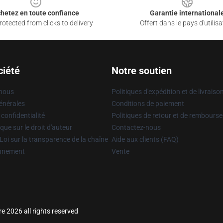
hetez en toute confiance
Garantie international
otected from clicks to delivery
Offert dans le pays d'utilisa
ciété
Notre soutien
 nous
Politiques d'expédition et de livraiso
énérales
Conditions de paiement
 confidentialité
Politiques de retour et de rembours
que sur le droit d'auteur
Contactez-nous
Loi sur la transparence de la chaîne
Aide aux clients (FAQ)
onnement
Vente
 2026 all rights reserved