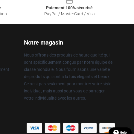
e
Paiement 100% sécurisé
tion
PayPal / MasterCard / Visa
Notre magasin
n
Nous offrons des produits de haute qualité qui
sont spécifiquement conçus par notre équipe de
ement
classe mondiale. Nous fournissons une variété
de produits qui sont à la fois élégants et beaux.
Ce n'est pas seulement pour montrer votre style
individuel, mais aussi pour vous de partager
votre individualité avec les autres.
Help