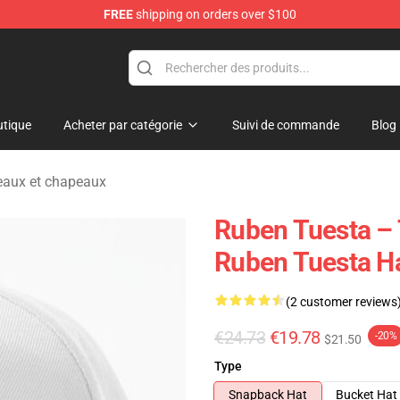
FREE
shipping on orders over $100
se Store
tique
Acheter par catégorie
Suivi de commande
Blog
aux et chapeaux
Ruben Tuesta –
Ruben Tuesta H
(2 customer reviews
€24.73
€19.78
-20%
$21.50
Type
Snapback Hat
Bucket Hat