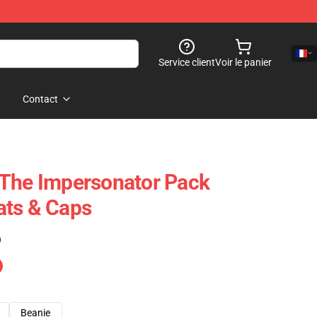
Service client
Voir le panier
Contact
 The Impersonator Pack
ats & Caps
)
Beanie