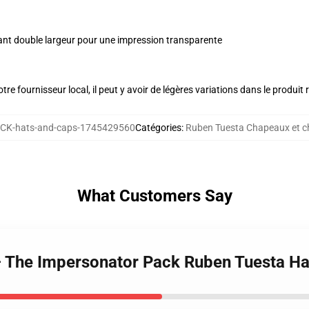
nt double largeur pour une impression transparente
re fournisseur local, il peut y avoir de légères variations dans le produit 
CK-hats-and-caps-1745429560
Catégories
:
Ruben Tuesta Chapeaux et 
What Customers Say
– The Impersonator Pack Ruben Tuesta H