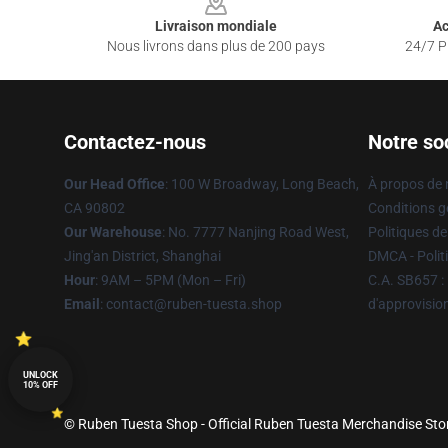
Livraison mondiale
Ac
Nous livrons dans plus de 200 pays
24/7 Pr
Contactez-nous
Notre so
Our Head Office
: 100 W Broadway, Long Beach,
À propos de
CA 90802
Conditions g
Our Warehouse
: No. 7777 Nanjing Road West,
Politiques de
Jing'an District, Shanghai
DMCA - Politi
Hour
: 9AM – 5PM (Mon – Fri)
C.A. SB657 : 
Email
: contact@ruben-tuesta.shop
d'approvisi
UNLOCK
10% OFF
© Ruben Tuesta Shop - Official Ruben Tuesta Merchandise Store