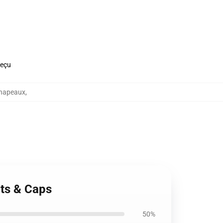
reçu
chapeaux
,
ats & Caps
50%