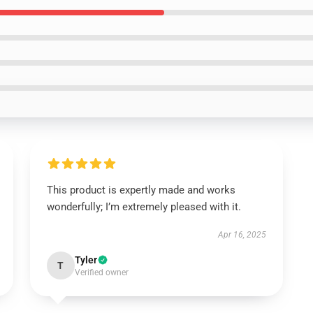
This product is expertly made and works
wonderfully; I’m extremely pleased with it.
Apr 16, 2025
Tyler
T
Verified owner