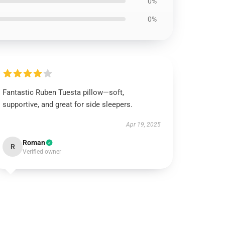
0%
0%
Fantastic Ruben Tuesta pillow—soft,
supportive, and great for side sleepers.
Apr 19, 2025
Roman
R
Verified owner