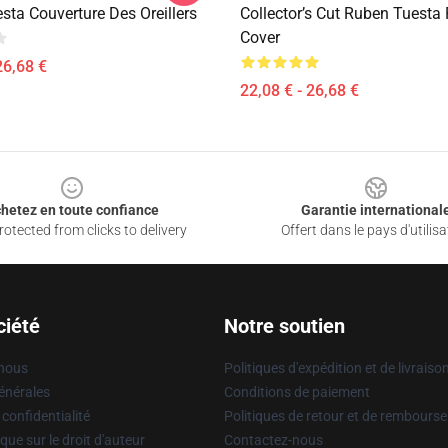
sta Couverture Des Oreillers
Collector’s Cut Ruben Tuesta 
Cover
26,68 €
22,08 € - 26,68 €
hetez en toute confiance
Garantie international
otected from clicks to delivery
Offert dans le pays d'utilisa
ciété
Notre soutien
 nous
Politiques d'expédition et de livraiso
énérales
Conditions de paiement
 confidentialité
Politiques de retour et de rembours
que sur le droit d'auteur
Contactez-nous