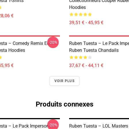
sta T-Shirts
Collectionneurs Couper Rube
Hoodies
28,06 €
39,51 € - 45,95 €
-20%
sta – Comedy Remix Edition
Ruben Tuesta – Le Pack Imp
sta Hoodies
Ruben Tuesta Chandails
45,95 €
37,67 € - 44,11 €
VOIR PLUS
Produits connexes
-20%
sta – Le Pack Impersonator
Ruben Tuesta – LOL Masters