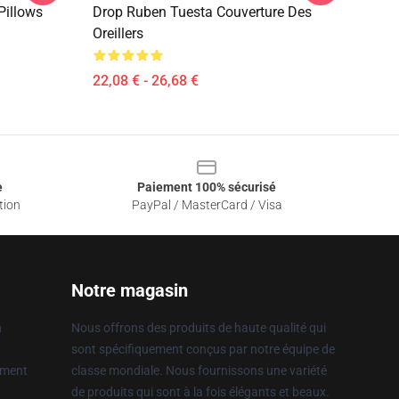
Pillows
Drop Ruben Tuesta Couverture Des
Oreillers
22,08 € - 26,68 €
e
Paiement 100% sécurisé
tion
PayPal / MasterCard / Visa
Notre magasin
n
Nous offrons des produits de haute qualité qui
sont spécifiquement conçus par notre équipe de
ement
classe mondiale. Nous fournissons une variété
de produits qui sont à la fois élégants et beaux.