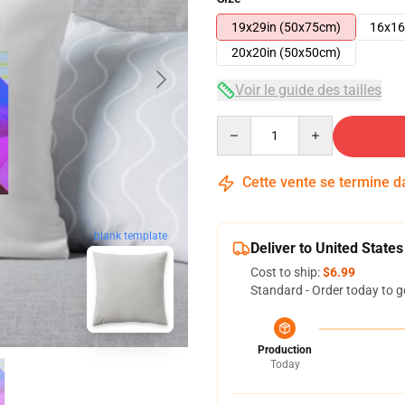
19x29in (50x75cm)
16x16
20x20in (50x50cm)
Voir le guide des tailles
Quantity
Cette vente se termine 
blank template
Deliver to United States
Cost to ship:
$6.99
Standard - Order today to g
Production
Today