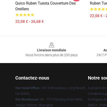
Quico Ruben Tuesta Couverture Des
Ruben Tue
Oreillers
22,08 € - 
22,08 € - 26,68 €
Footer
Livraison mondiale
Ac
Nous livrons dans plus de 200 pays
24/7 Pr
Contactez-nous
Notre so
Our Head Office
: 100 W Broadway, Long Beach,
À propos de
CA 90802
Conditions g
Our Warehouse
: No. 7777 Nanjing Road West,
Politiques de
Jing'an District, Shanghai
DMCA - Politi