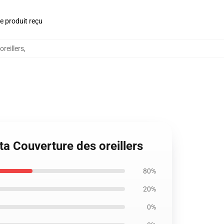
le produit reçu
reillers
,
ta Couverture des oreillers
80%
20%
0%