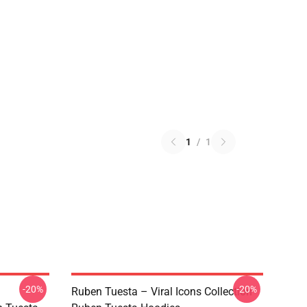
1
/
1
-20%
-20%
Ruben Tuesta – Viral Icons Collection