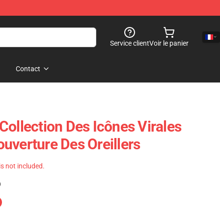
Service client
Voir le panier
Contact
Collection Des Icônes Virales
uverture Des Oreillers
 is not included.
)