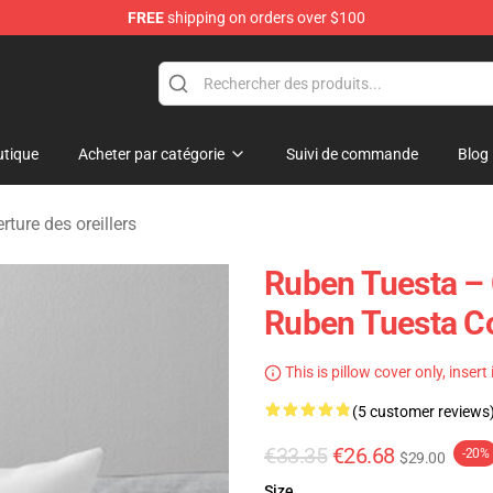
FREE
shipping on orders over $100
se Store
tique
Acheter par catégorie
Suivi de commande
Blog
ture des oreillers
Ruben Tuesta – 
Ruben Tuesta Co
This is pillow cover only, insert
(5 customer reviews
€33.35
€26.68
-20%
$29.00
Size