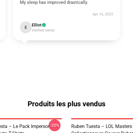
My sleep has improved drastically.
Apr 16, 2025
Elliot
E
Verified owner
Produits les plus vendus
-20%
sta – Le Pack Impersonator
Ruben Tuesta – LOL Masters