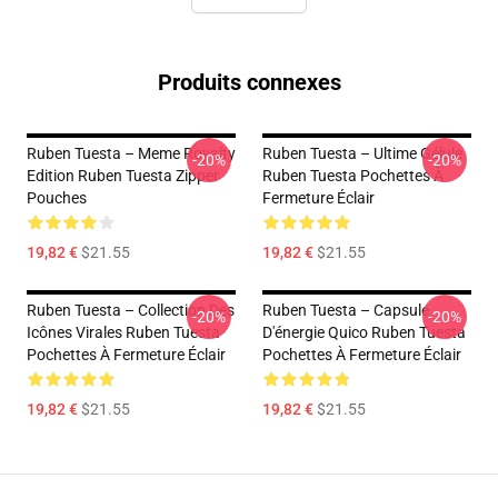
Produits connexes
Ruben Tuesta – Meme Royalty
Ruben Tuesta – Ultime Gélule
-20%
-20%
Edition Ruben Tuesta Zipper
Ruben Tuesta Pochettes À
Pouches
Fermeture Éclair
19,82 €
$21.55
19,82 €
$21.55
Ruben Tuesta – Collection Des
Ruben Tuesta – Capsule
-20%
-20%
Icônes Virales Ruben Tuesta
D'énergie Quico Ruben Tuesta
Pochettes À Fermeture Éclair
Pochettes À Fermeture Éclair
19,82 €
$21.55
19,82 €
$21.55
Footer