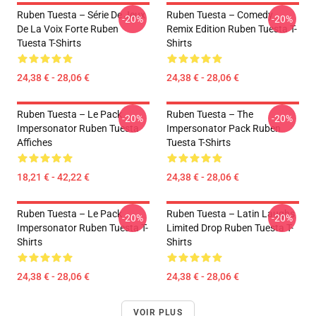
Ruben Tuesta – Série De Jeux
Ruben Tuesta – Comedy
-20%
-20%
De La Voix Forte Ruben
Remix Edition Ruben Tuesta T-
Tuesta T-Shirts
Shirts
24,38 € - 28,06 €
24,38 € - 28,06 €
Ruben Tuesta – Le Pack
Ruben Tuesta – The
-20%
-20%
Impersonator Ruben Tuesta
Impersonator Pack Ruben
Affiches
Tuesta T-Shirts
18,21 € - 42,22 €
24,38 € - 28,06 €
Ruben Tuesta – Le Pack
Ruben Tuesta – Latin Laughs
-20%
-20%
Impersonator Ruben Tuesta T-
Limited Drop Ruben Tuesta T-
Shirts
Shirts
24,38 € - 28,06 €
24,38 € - 28,06 €
VOIR PLUS