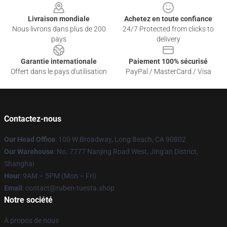
Livraison mondiale
Achetez en toute confiance
Nous livrons dans plus de 200
24/7 Protected from clicks to
pays
delivery
Garantie internationale
Paiement 100% sécurisé
Offert dans le pays d'utilisation
PayPal / MasterCard / Visa
Contactez-nous
Our Head Office
: 100 W Broadway, Long Beach, CA 90802
Our Warehouse
: No. 7777 Nanjing Road West, Jing'an District,
Shanghai
Hour
: 9AM – 5PM (Mon – Fri)
Email
: contact@ruben-tuesta.shop
Notre société
À propos de nous