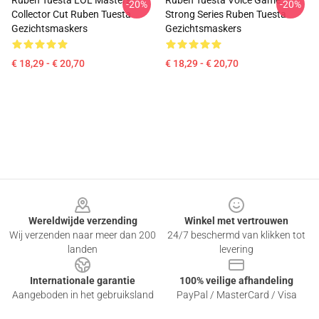
Ruben Tuesta LOL Masters
Ruben Tuesta Voice Game
-20%
-20%
Collector Cut Ruben Tuesta
Strong Series Ruben Tuesta
Gezichtsmaskers
Gezichtsmaskers
€ 18,29 - € 20,70
€ 18,29 - € 20,70
Footer
Wereldwijde verzending
Winkel met vertrouwen
Wij verzenden naar meer dan 200
24/7 beschermd van klikken tot
landen
levering
Internationale garantie
100% veilige afhandeling
Aangeboden in het gebruiksland
PayPal / MasterCard / Visa