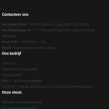
Contacteer ons
Our Head Office
: 100 W Broadway, Long Beach, CA 90802
Our Warehouse
: No. 7777 Nanjing Road West, Jing'an District,
Shanghai
Hour
: 9AM – 5PM (Mon – Fri)
Email
: contact@ruben-tuesta.shop
Ons bedrijf
Over ons
Algemene voorwaarden
Privacybeleid
DMCA - Auteursrechtbeleid
CA SB657: Wet op de transparantie van de toeleveringsketen
Onze steun
Verzend- en leveringsbeleid
Betalingsvoorwaarden