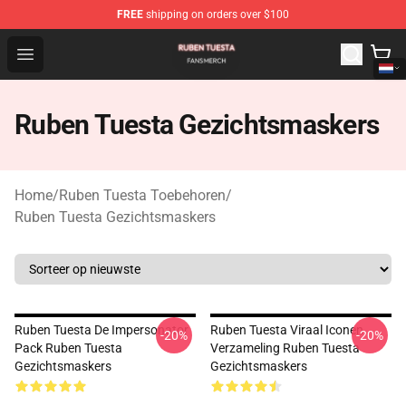
FREE
shipping on orders over $100
Ruben Tuesta Shop - Official Ruben Tuesta Merchandise 
Open menu
Ruben Tuesta Gezichtsmaskers
Home
/
Ruben Tuesta Toebehoren
/
Ruben Tuesta Gezichtsmaskers
Ruben Tuesta De Impersonator
Ruben Tuesta Viraal Iconen
-20%
-20%
Pack Ruben Tuesta
Verzameling Ruben Tuesta
Gezichtsmaskers
Gezichtsmaskers