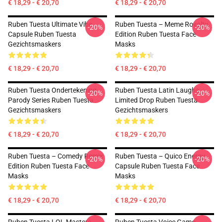
€ 18,29 - € 20,70
€ 18,29 - € 20,70
Ruben Tuesta Ultimate Vibe
Ruben Tuesta – Meme Royalty
-20%
-20%
Capsule Ruben Tuesta
Edition Ruben Tuesta Face
Gezichtsmaskers
Masks
€ 18,29 - € 20,70
€ 18,29 - € 20,70
Ruben Tuesta Ondertekening
Ruben Tuesta Latin Laughs
-20%
-20%
Parody Series Ruben Tuesta
Limited Drop Ruben Tuesta
Gezichtsmaskers
Gezichtsmaskers
€ 18,29 - € 20,70
€ 18,29 - € 20,70
Ruben Tuesta – Comedy Remix
Ruben Tuesta – Quico Energy
-20%
-20%
Edition Ruben Tuesta Face
Capsule Ruben Tuesta Face
Masks
Masks
€ 18,29 - € 20,70
€ 18,29 - € 20,70