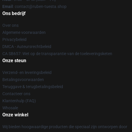
Email
: contact@ruben-tuesta.shop
Ons bedrijf
Over ons
Algemene voorwaarden
Privacybeleid
DMCA - Auteursrechtbeleid
CA SB657: Wet op de transparantie van de toeleveringsketen
Onze steun
Verzend- en leveringsbeleid
Betalingsvoorwaarden
Teruggave & terugbetalingsbeleid
Contacteer ons
Klantenhulp (FAQ)
Whosale
Onze winkel
Wij bieden hoogwaardige producten die speciaal zijn ontworpen door