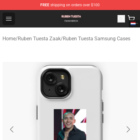
FREE
shipping on orders over $100
Ruben Tuesta Shop - Official Ruben Tuesta Merchandise 
Open menu
Home
/
Ruben Tuesta Zaak
/
Ruben Tuesta Samsung Cases