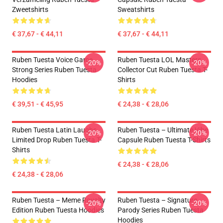
Zweetshirts
Sweatshirts
€ 37,67 - € 44,11
€ 37,67 - € 44,11
Ruben Tuesta Voice Game
Ruben Tuesta LOL Masters
-20%
-20%
Strong Series Ruben Tuesta
Collector Cut Ruben Tuesta T-
Hoodies
Shirts
€ 39,51 - € 45,95
€ 24,38 - € 28,06
Ruben Tuesta Latin Laughs
Ruben Tuesta – Ultimate Vibe
-20%
-20%
Limited Drop Ruben Tuesta T-
Capsule Ruben Tuesta T-Shirts
Shirts
€ 24,38 - € 28,06
€ 24,38 - € 28,06
Ruben Tuesta – Meme Royalty
Ruben Tuesta – Signature
-20%
-20%
Edition Ruben Tuesta Hoodies
Parody Series Ruben Tuesta
Hoodies