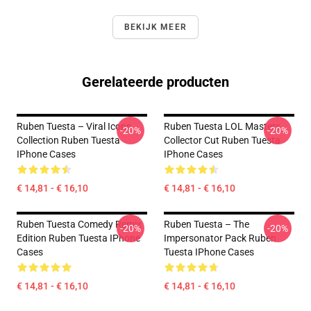
BEKIJK MEER
Gerelateerde producten
Ruben Tuesta – Viral Icons
Ruben Tuesta LOL Masters
-20%
-20%
Collection Ruben Tuesta
Collector Cut Ruben Tuesta
IPhone Cases
IPhone Cases
€ 14,81 - € 16,10
€ 14,81 - € 16,10
Ruben Tuesta Comedy Remix
Ruben Tuesta – The
-20%
-20%
Edition Ruben Tuesta IPhone
Impersonator Pack Ruben
Cases
Tuesta IPhone Cases
€ 14,81 - € 16,10
€ 14,81 - € 16,10