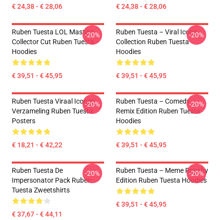
€ 24,38 - € 28,06
€ 24,38 - € 28,06
Ruben Tuesta LOL Masters
Ruben Tuesta – Viral Icons
-20%
-20%
Collector Cut Ruben Tuesta
Collection Ruben Tuesta
Hoodies
Hoodies
€ 39,51 - € 45,95
€ 39,51 - € 45,95
Ruben Tuesta Viraal Iconen
Ruben Tuesta – Comedy
-20%
-20%
Verzameling Ruben Tuesta
Remix Edition Ruben Tuesta
Posters
Hoodies
€ 18,21 - € 42,22
€ 39,51 - € 45,95
Ruben Tuesta De
Ruben Tuesta – Meme Royalty
-20%
-20%
Impersonator Pack Ruben
Edition Ruben Tuesta Hoodies
Tuesta Zweetshirts
€ 39,51 - € 45,95
€ 37,67 - € 44,11