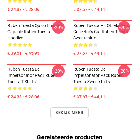
€ 24,38 - € 28,06
€ 37,67 - € 44,11
Ruben Tuesta Quico Energy
Ruben Tuesta – LOL Masters
-20%
-20%
Capsule Ruben Tuesta
Collector’s Cut Ruben Tuesta
Hoodies
Sweatshirts
€ 39,51 - € 45,95
€ 37,67 - € 44,11
Ruben Tuesta De
Ruben Tuesta De
-20%
-20%
Impersonator Pack Ruben
Impersonator Pack Ruben
Tuesta T-Shirts
Tuesta Zweetshirts
€ 24,38 - € 28,06
€ 37,67 - € 44,11
BEKIJK MEER
Gerelateerde producten