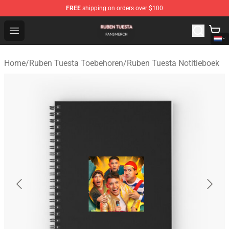
FREE
shipping on orders over $100
Ruben Tuesta Shop - Official Ruben Tuesta Merchandise 
Open menu
Home
/
Ruben Tuesta Toebehoren
/
Ruben Tuesta Notitieboek