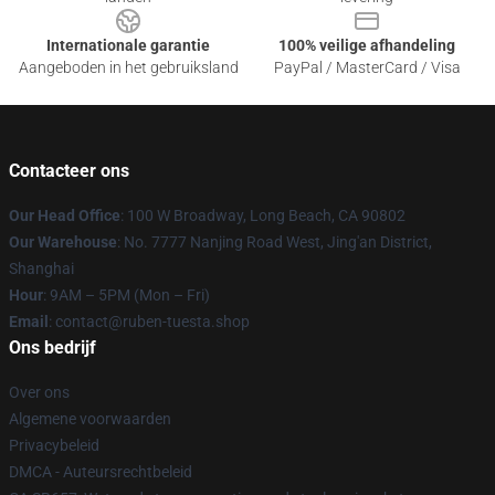
Internationale garantie
100% veilige afhandeling
Aangeboden in het gebruiksland
PayPal / MasterCard / Visa
Contacteer ons
Our Head Office
: 100 W Broadway, Long Beach, CA 90802
Our Warehouse
: No. 7777 Nanjing Road West, Jing'an District,
Shanghai
Hour
: 9AM – 5PM (Mon – Fri)
Email
: contact@ruben-tuesta.shop
Ons bedrijf
Over ons
Algemene voorwaarden
Privacybeleid
DMCA - Auteursrechtbeleid