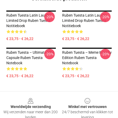
Ruben Tuesta Latin Laughs
Ruben Tuesta Latin Laughs
-20%
-20%
Limited Drop Ruben Tuesta
Limited Drop Ruben Tuesta
Notitieboek
Notitieboek
€ 23,75 - € 26,22
€ 23,75 - € 26,22
Ruben Tuesta – Ultimate Vibe
Ruben Tuesta – Meme Royalty
-20%
-20%
Capsule Ruben Tuesta
Edition Ruben Tuesta
Notebook
Notebook
€ 23,75 - € 26,22
€ 23,75 - € 26,22
Footer
Wereldwijde verzending
Winkel met vertrouwen
Wij verzenden naar meer dan 200
24/7 beschermd van klikken tot
landen
levering