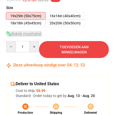
$29.00
Size
19x29in (50x75cm)
16x16in (40x40cm)
18x18in (45x45cm)
20x20in (50x50cm)
Bekijk maattabel
Quantity
TOEVOEGEN AAN
WINKELWAGEN
Deze uitverkoop eindigt over
04
:
12
:
52
Deliver to United States
Cost to ship:
$6.99
Standard - Order today to get by
Aug. 13 - Aug. 20
Production
Shipping
Delivered