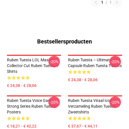
1
/
1
Bestsellersproducten
Ruben Tuesta LOL Masters
Ruben Tuesta – Ultimate Vibe
-20%
-20%
Collector Cut Ruben Tuesta T-
Capsule Ruben Tuesta T-Shirts
Shirts
€ 24,38 - € 28,06
€ 24,38 - € 28,06
Ruben Tuesta Voice Game
Ruben Tuesta Viraal Iconen
-20%
-20%
Strong Series Ruben Tuesta
Verzameling Ruben Tuesta
Posters
Zweetshirts
€ 18,21 - € 42,22
€ 37,67 - € 44,11