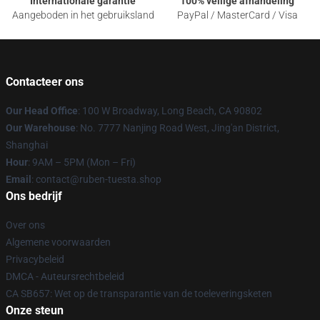
Internationale garantie
100% veilige afhandeling
Aangeboden in het gebruiksland
PayPal / MasterCard / Visa
Contacteer ons
Our Head Office
: 100 W Broadway, Long Beach, CA 90802
Our Warehouse
: No. 7777 Nanjing Road West, Jing'an District,
Shanghai
Hour
: 9AM – 5PM (Mon – Fri)
Email
: contact@ruben-tuesta.shop
Ons bedrijf
Over ons
Algemene voorwaarden
Privacybeleid
DMCA - Auteursrechtbeleid
CA SB657: Wet op de transparantie van de toeleveringsketen
Onze steun