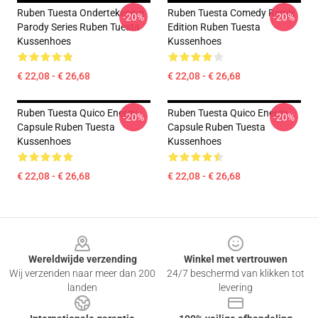
Ruben Tuesta Ondertekening
Ruben Tuesta Comedy Remix
-20%
-20%
Parody Series Ruben Tuesta
Edition Ruben Tuesta
Kussenhoes
Kussenhoes
€ 22,08 - € 26,68
€ 22,08 - € 26,68
Ruben Tuesta Quico Energy
Ruben Tuesta Quico Energy
-20%
-20%
Capsule Ruben Tuesta
Capsule Ruben Tuesta
Kussenhoes
Kussenhoes
€ 22,08 - € 26,68
€ 22,08 - € 26,68
Footer
Wereldwijde verzending
Winkel met vertrouwen
Wij verzenden naar meer dan 200
24/7 beschermd van klikken tot
landen
levering