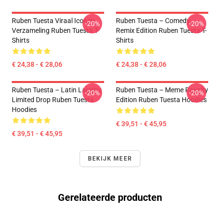
Ruben Tuesta Viraal Iconen
Ruben Tuesta – Comedy
-20%
-20%
Verzameling Ruben Tuesta T-
Remix Edition Ruben Tuesta T-
Shirts
Shirts
€ 24,38 - € 28,06
€ 24,38 - € 28,06
Ruben Tuesta – Latin Laughs
Ruben Tuesta – Meme Royalty
-20%
-20%
Limited Drop Ruben Tuesta
Edition Ruben Tuesta Hoodies
Hoodies
€ 39,51 - € 45,95
€ 39,51 - € 45,95
BEKIJK MEER
Gerelateerde producten