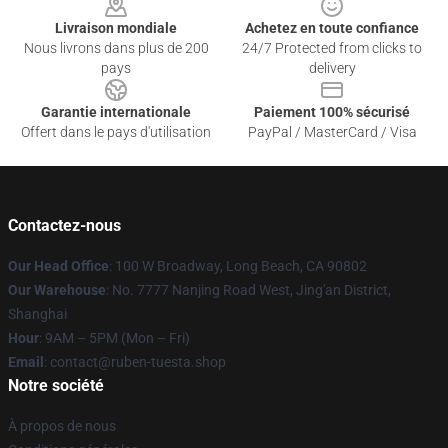
Livraison mondiale
Achetez en toute confiance
Nous livrons dans plus de 200
24/7 Protected from clicks to
pays
delivery
Garantie internationale
Paiement 100% sécurisé
Offert dans le pays d'utilisation
PayPal / MasterCard / Visa
Contactez-nous
Our Head Office
: 100 W Broadway, Long Beach, CA 90802
Our Warehouse
: No. 7777 Nanjing Road West, Jing'an District,
Shanghai
Hour
: 9AM – 5PM (Mon – Fri)
Email
: contact@ruben-tuesta.shop
Notre société
À propos de nous