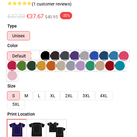
(1 customer reviews)
€47.09
€37.67
-20%
$40.95
Type
Unisex
Color
Default
Size
S
M
L
XL
2XL
3XL
4XL
5XL
Print Location