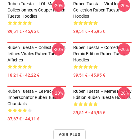
Ruben Tuesta – LOL Masters
Ruben Tuesta – Viral Icons
-20%
-20%
Collectionneurs Couper Ruben
Collection Ruben Tuesta
Tuesta Hoodies
Hoodies
39,51 € - 45,95 €
39,51 € - 45,95 €
Ruben Tuesta – Collection Des
Ruben Tuesta – Comedy
-20%
-20%
Icônes Virales Ruben Tuesta
Remix Edition Ruben Tuesta
Affiches
Hoodies
18,21 € - 42,22 €
39,51 € - 45,95 €
Ruben Tuesta – Le Pack
Ruben Tuesta – Meme Royalty
-20%
-20%
Impersonator Ruben Tuesta
Edition Ruben Tuesta Hoodies
Chandails
39,51 € - 45,95 €
37,67 € - 44,11 €
VOIR PLUS