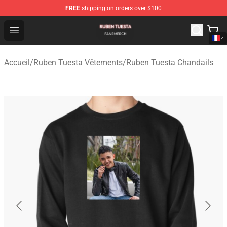
FREE
shipping on orders over $100
Ruben Tuesta Shop - Official Ruben Tuesta Merchandise 
Open menu
Accueil
/
Ruben Tuesta Vêtements
/
Ruben Tuesta Chandails