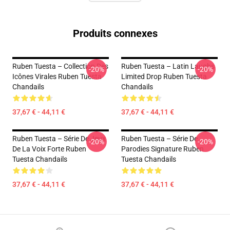
Produits connexes
Ruben Tuesta – Collection Des
Ruben Tuesta – Latin Laughs
-20%
-20%
Icônes Virales Ruben Tuesta
Limited Drop Ruben Tuesta
Chandails
Chandails
37,67 € - 44,11 €
37,67 € - 44,11 €
Ruben Tuesta – Série De Jeux
Ruben Tuesta – Série De
-20%
-20%
De La Voix Forte Ruben
Parodies Signature Ruben
Tuesta Chandails
Tuesta Chandails
37,67 € - 44,11 €
37,67 € - 44,11 €
Footer