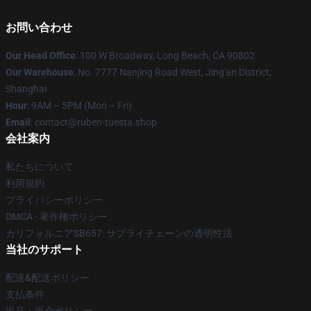
お問い合わせ
Our Head Office
: 100 W Broadway, Long Beach, CA 90802
Our Warehouse
: No. 7777 Nanjing Road West, Jing'an District,
Shanghai
Hour
: 9AM – 5PM (Mon – Fri)
Email
: contact@ruben-tuesta.shop
会社案内
私たちについて
利用規約
プライバシーポリシー
DMCA - 著作権ポリシー
カリフォルニアSB657: サプライチェーンの透明性法
当社のサポート
配送&配送ポリシー
支払条件