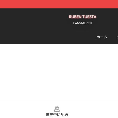
Ruben Tuesta Shop - Official Ruben Tuesta Merchandi
ホーム
Footer
世界中に配送