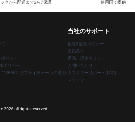
ックから配送まで24/7保護
使用国で提供
当社のサポート
いて
配送&配送ポリシー
支払条件
ーポリシー
返品・返金ポリシー
著作権ポリシー
お問い合わせ
アSB657: サプライチェーンの透明
カスタマーサポート(FAQ)
スタッフ
 2026 all rights reserved