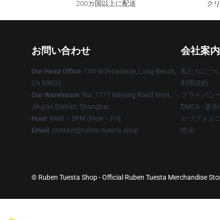
200カ国以上に配送
クリ
お問い合わせ
会社案内
Our Head Office
: 100 W Broadway, Long Beach,
私たちにつ
CA 90802
利用規約
Our Warehouse
: No. 7777 Nanjing Road West,
プライバシ
Jing'an District, Shanghai
DMCA - 
Hour
: 9AM – 5PM (Mon – Fri)
カリフォルニ
Email
: contact@ruben-tuesta.shop
性法
© Ruben Tuesta Shop - Official Ruben Tuesta Merchandise Store