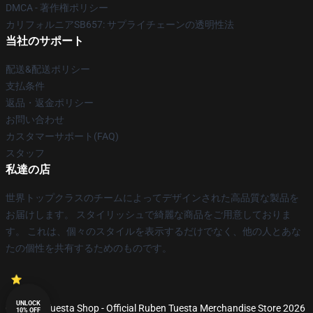
DMCA - 著作権ポリシー
カリフォルニアSB657: サプライチェーンの透明性法
当社のサポート
配送&配送ポリシー
支払条件
返品・返金ポリシー
お問い合わせ
カスタマーサポート(FAQ)
スタッフ
私達の店
世界トップクラスのチームによってデザインされた高品質な製品を
お届けします。 スタイリッシュで綺麗な商品をご用意しておりま
す。 これは、個々のスタイルを表示するだけでなく、他の人とあな
たの個性を共有するためのものです。
UNLOCK
© Ruben Tuesta Shop - Official Ruben Tuesta Merchandise Store 2026
10% OFF