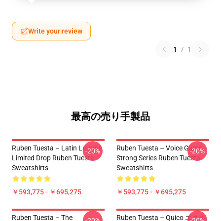
Write your review
1
/
1
最高の売り手製品
Ruben Tuesta – Latin Laughs
Ruben Tuesta – Voice Game
-20%
-20%
Limited Drop Ruben Tuesta
Strong Series Ruben Tuesta
Sweatshirts
Sweatshirts
￥593,775 - ￥695,275
￥593,775 - ￥695,275
Ruben Tuesta – The
Ruben Tuesta – Quico エネル
-20%
-20%