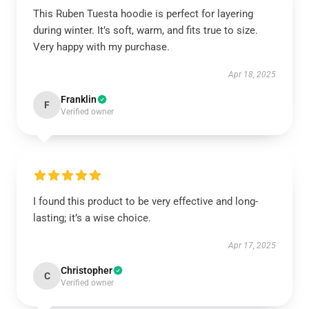
This Ruben Tuesta hoodie is perfect for layering
during winter. It’s soft, warm, and fits true to size.
Very happy with my purchase.
Apr 18, 2025
Franklin
F
Verified owner
I found this product to be very effective and long-
lasting; it’s a wise choice.
Apr 17, 2025
Christopher
C
Verified owner