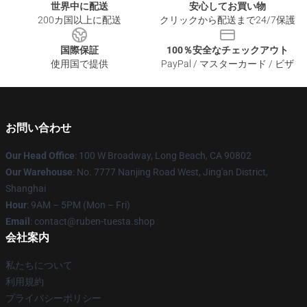
世界中に配送
安心してお買い物
200カ国以上に配送
クリックから配送まで24/7保護
国際保証
100％安全なチェックアウト
使用国で提供
PayPal / マスターカード / ビザ
お問い合わせ
Our Head Office
: 100 W Broadway, Long Beach, CA 90802
Our Warehouse
: No. 7777 Nanjing Road West, Jing'an District,
Shanghai
Hour
: 9AM – 5PM (Mon – Fri)
Email
: contact@ruben-tuesta.shop
会社案内
私たちについて
利用規約
プライバシーポリシー