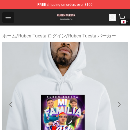
FREE
shipping on orders over $100
Ruben Tuesta Shop - Official Ruben Tuesta Merchandise 
Open menu
ホーム
/
Ruben Tuesta ログイン
/
Ruben Tuesta パーカー