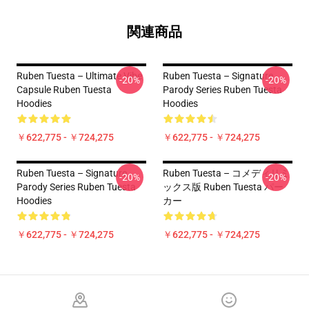
関連商品
Ruben Tuesta – Ultimate Vibe
Ruben Tuesta – Signature
-20%
-20%
Capsule Ruben Tuesta
Parody Series Ruben Tuesta
Hoodies
Hoodies
￥622,775 - ￥724,275
￥622,775 - ￥724,275
Ruben Tuesta – Signature
Ruben Tuesta – コメディリミ
-20%
-20%
Parody Series Ruben Tuesta
ックス版 Ruben Tuesta パー
Hoodies
カー
￥622,775 - ￥724,275
￥622,775 - ￥724,275
Footer