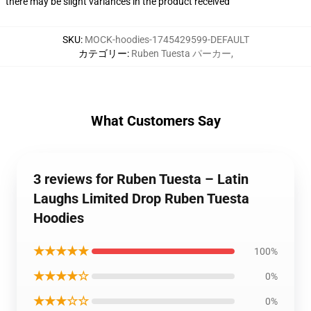
there may be slight variances in the product received
SKU
:
MOCK-hoodies-1745429599-DEFAULT
カテゴリー
:
Ruben Tuesta パーカー
,
What Customers Say
3 reviews for Ruben Tuesta – Latin
Laughs Limited Drop Ruben Tuesta
Hoodies
★★★★★
100%
★★★★☆
0%
★★★☆☆
0%