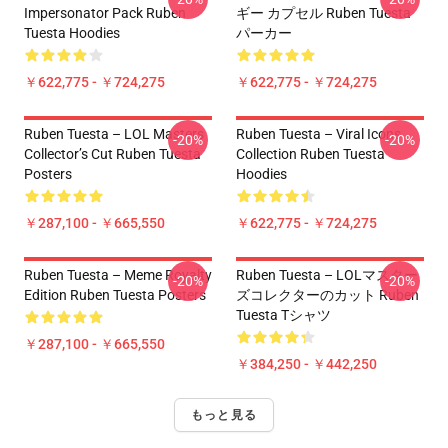
Impersonator Pack Ruben
ギー カプセル Ruben Tuesta
Tuesta Hoodies
パーカー
￥622,775 - ￥724,275
￥622,775 - ￥724,275
Ruben Tuesta – LOL Masters
Ruben Tuesta – Viral Icons
-20%
-20%
Collector’s Cut Ruben Tuesta
Collection Ruben Tuesta
Posters
Hoodies
￥287,100 - ￥665,550
￥622,775 - ￥724,275
Ruben Tuesta – Meme Royalty
Ruben Tuesta – LOLマスター
-20%
-20%
Edition Ruben Tuesta Posters
ズコレクターのカット Ruben
Tuesta Tシャツ
￥287,100 - ￥665,550
￥384,250 - ￥442,250
もっと見る