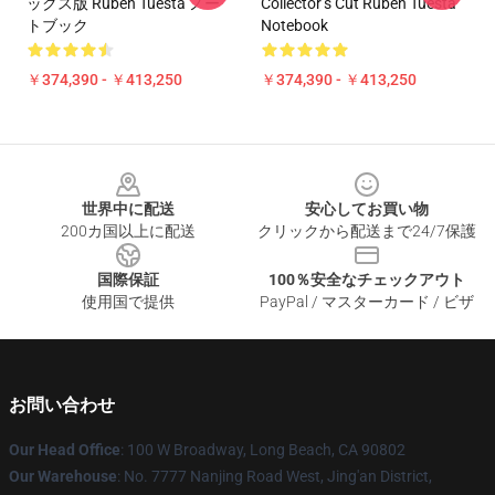
ックス版 Ruben Tuesta ノー
Collector’s Cut Ruben Tuesta
トブック
Notebook
￥374,390 - ￥413,250
￥374,390 - ￥413,250
Footer
世界中に配送
安心してお買い物
200カ国以上に配送
クリックから配送まで24/7保護
国際保証
100％安全なチェックアウト
使用国で提供
PayPal / マスターカード / ビザ
お問い合わせ
Our Head Office
: 100 W Broadway, Long Beach, CA 90802
Our Warehouse
: No. 7777 Nanjing Road West, Jing'an District,