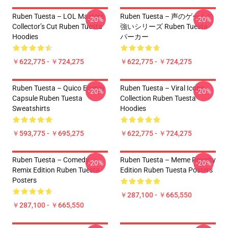
Ruben Tuesta – LOL Masters
Ruben Tuesta – 声のゲームの
-20%
-20%
Collector’s Cut Ruben Tuesta
強いシリーズ Ruben Tuesta
Hoodies
パーカー
￥622,775 - ￥724,275
￥622,775 - ￥724,275
Ruben Tuesta – Quico Energy
Ruben Tuesta – Viral Icons
-20%
-20%
Capsule Ruben Tuesta
Collection Ruben Tuesta
Sweatshirts
Hoodies
￥593,775 - ￥695,275
￥622,775 - ￥724,275
Ruben Tuesta – Comedy
Ruben Tuesta – Meme Royalty
-20%
-20%
Remix Edition Ruben Tuesta
Edition Ruben Tuesta Posters
Posters
￥287,100 - ￥665,550
￥287,100 - ￥665,550