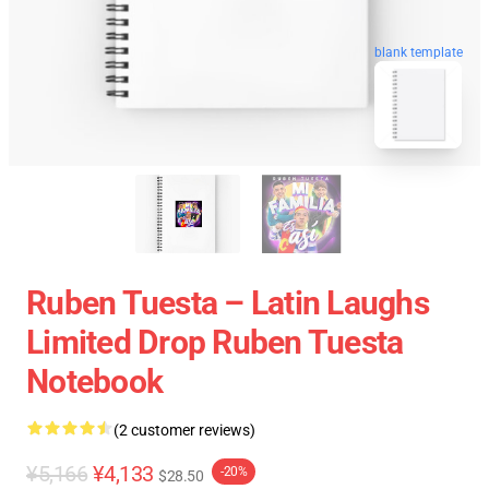
blank template
Ruben Tuesta – Latin Laughs
Limited Drop Ruben Tuesta
Notebook
(2 customer reviews)
¥5,166
¥4,133
-20%
$28.50