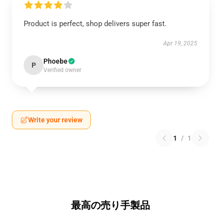
Product is perfect, shop delivers super fast.
Apr 19, 2025
Phoebe
P
Verified owner
Write your review
1
/
1
最高の売り手製品