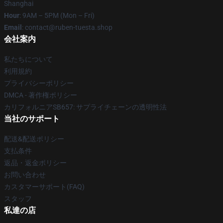
Shanghai
Hour
: 9AM – 5PM (Mon – Fri)
Email
: contact@ruben-tuesta.shop
会社案内
私たちについて
利用規約
プライバシーポリシー
DMCA - 著作権ポリシー
カリフォルニアSB657: サプライチェーンの透明性法
当社のサポート
配送&配送ポリシー
支払条件
返品・返金ポリシー
お問い合わせ
カスタマーサポート(FAQ)
スタッフ
私達の店