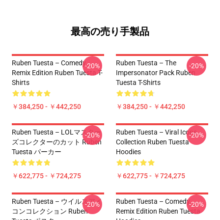
最高の売り手製品
Ruben Tuesta – Comedy
Ruben Tuesta – The
-20%
-20%
Remix Edition Ruben Tuesta T-
Impersonator Pack Ruben
Shirts
Tuesta T-Shirts
￥384,250 - ￥442,250
￥384,250 - ￥442,250
Ruben Tuesta – LOLマスター
Ruben Tuesta – Viral Icons
-20%
-20%
ズコレクターのカット Ruben
Collection Ruben Tuesta
Tuesta パーカー
Hoodies
￥622,775 - ￥724,275
￥622,775 - ￥724,275
Ruben Tuesta – ウイルスアイ
Ruben Tuesta – Comedy
-20%
-20%
コンコレクション Ruben
Remix Edition Ruben Tuesta