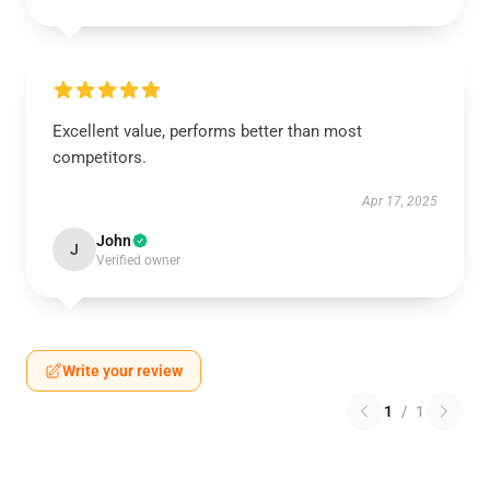
Excellent value, performs better than most
competitors.
Apr 17, 2025
John
J
Verified owner
Write your review
1
/
1