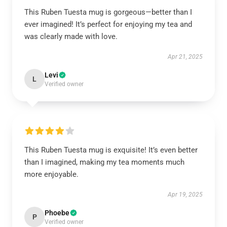
This Ruben Tuesta mug is gorgeous—better than I
ever imagined! It’s perfect for enjoying my tea and
was clearly made with love.
Apr 21, 2025
Levi
L
Verified owner
This Ruben Tuesta mug is exquisite! It’s even better
than I imagined, making my tea moments much
more enjoyable.
Apr 19, 2025
Phoebe
P
Verified owner