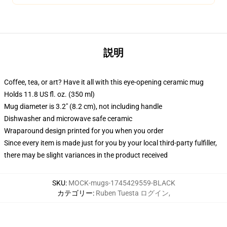
説明
Coffee, tea, or art? Have it all with this eye-opening ceramic mug
Holds 11.8 US fl. oz. (350 ml)
Mug diameter is 3.2" (8.2 cm), not including handle
Dishwasher and microwave safe ceramic
Wraparound design printed for you when you order
Since every item is made just for you by your local third-party fulfiller,
there may be slight variances in the product received
SKU
:
MOCK-mugs-1745429559-BLACK
カテゴリー
:
Ruben Tuesta ログイン
,