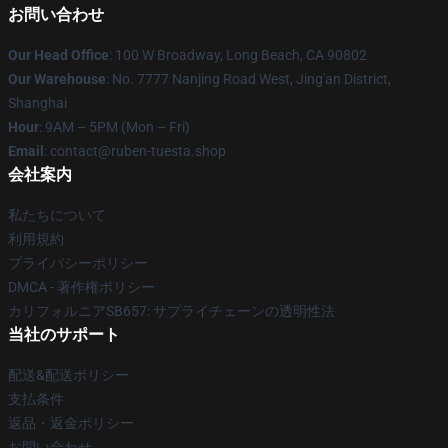
お問い合わせ
Our Head Office
: 100 W Broadway, Long Beach, CA 90802
Our Warehouse
: No. 7777 Nanjing Road West, Jing'an District,
Shanghai
Hour
: 9AM – 5PM (Mon – Fri)
Email
: contact@ruben-tuesta.shop
会社案内
私たちについて
利用規約
プライバシーポリシー
DMCA - 著作権ポリシー
カリフォルニアSB657: サプライチェーンの透明性法
当社のサポート
配送&配送ポリシー
支払条件
返品・返金ポリシー
お問い合わせ