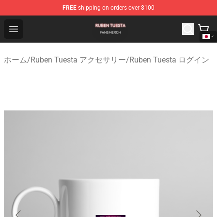
FREE
shipping on orders over $100
Ruben Tuesta Shop - Official Ruben Tuesta Merchandise 
Open menu
ホーム
/
Ruben Tuesta アクセサリー
/
Ruben Tuesta ログイン