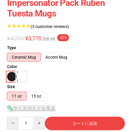
Impersonator Pack Ruben
Tuesta Mugs
(3 customer reviews)
¥4,713
¥3,770
-20%
$26.00
Type
Ceramic Mug
Accent Mug
Color
Size
11 oz
15 oz
サイズガイドを見る
Quantity
カートに追加