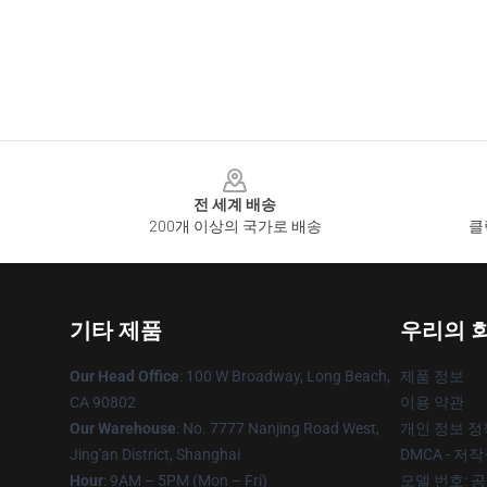
Footer
전 세계 배송
200개 이상의 국가로 배송
클
기타 제품
우리의 
Our Head Office
: 100 W Broadway, Long Beach,
제품 정보
CA 90802
이용 약관
Our Warehouse
: No. 7777 Nanjing Road West,
개인 정보 정
Jing'an District, Shanghai
DMCA - 저
Hour
: 9AM – 5PM (Mon – Fri)
모델 번호: 