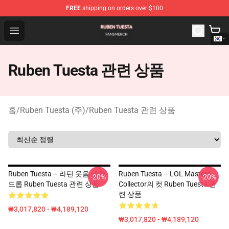
FREE
shipping on orders over $100
Ruben Tuesta Shop - Official Ruben Tuesta Merchandise 
Open menu
Ruben Tuesta 관련 상품
홈
/
Ruben Tuesta (주)
/
Ruben Tuesta 관련 상품
Ruben Tuesta – 라틴 웃음 제한
Ruben Tuesta – LOL Masters
-20%
-20%
드롭 Ruben Tuesta 관련 상품
Collector의 컷 Ruben Tuesta 관
련 상품
₩3,017,820 - ₩4,189,120
₩3,017,820 - ₩4,189,120