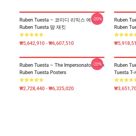
-20%
Ruben Tuesta – 코미디 리믹스 에디션
Ruben Tues
Ruben Tuesta 땀 재킷
Ruben Tue
₩5,642,910 - ₩6,607,510
₩5,918,51
-20%
Ruben Tuesta – The Impersonator Pack
Ruben Tu
Ruben Tuesta Posters
Tuesta T
₩2,728,440 - ₩6,325,020
₩3,651,70