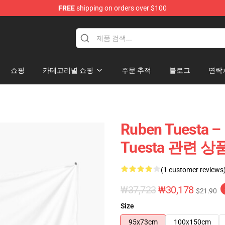
FREE
shipping on orders over $100
se Store
쇼핑
카테고리별 쇼핑
주문 추적
블로그
연락
Ruben Tuest
Tuesta 관련 상
(1 customer reviews
₩37,723
₩30,178
$21.90
Size
95x73cm
100x150cm