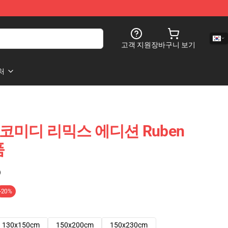
고객 지원
장바구니 보기
처
a – 코미디 리믹스 에디션 Ruben
품
)
-20%
130x150cm
150x200cm
150x230cm