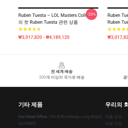
-20%
Ruben Tuesta – LOL Masters Collector
Ruben T
의 컷 Ruben Tuesta 관련 상품
Ruben T
₩3,017,820 - ₩4,189,120
₩3,017,82
Footer
전 세계 배송
200개 이상의 국가로 배송
클
기타 제품
우리의 
Our Head Office
: 100 W Broadway, Long Beach,
제품 정보
CA 90802
이용 약관