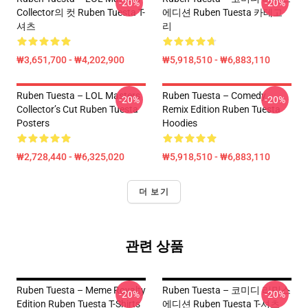
-20%
-20%
Collector의 컷 Ruben Tuesta T-
에디션 Ruben Tuesta 카테고
셔츠
리
₩3,651,700 - ₩4,202,900
₩5,918,510 - ₩6,883,110
Ruben Tuesta – LOL Masters
Ruben Tuesta – Comedy
-20%
-20%
Collector’s Cut Ruben Tuesta
Remix Edition Ruben Tuesta
Posters
Hoodies
₩2,728,440 - ₩6,325,020
₩5,918,510 - ₩6,883,110
더 보기
관련 상품
Ruben Tuesta – Meme Royalty
Ruben Tuesta – 코미디 리믹스
-20%
-20%
Edition Ruben Tuesta T-Shirts
에디션 Ruben Tuesta T-셔츠