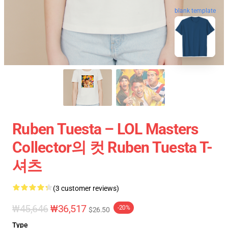
blank template
Ruben Tuesta – LOL Masters
Collector의 컷 Ruben Tuesta T-
셔츠
(3 customer reviews)
₩45,646
₩36,517
-20%
$26.50
Type