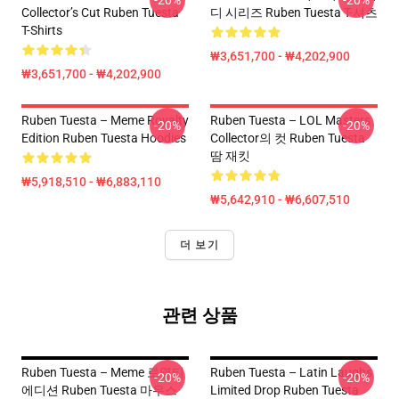
-20%
-20%
Collector’s Cut Ruben Tuesta
디 시리즈 Ruben Tuesta T-셔츠
T-Shirts
₩3,651,700 - ₩4,202,900
₩3,651,700 - ₩4,202,900
Ruben Tuesta – Meme Royalty
Ruben Tuesta – LOL Masters
-20%
-20%
Edition Ruben Tuesta Hoodies
Collector의 컷 Ruben Tuesta
땀 재킷
₩5,918,510 - ₩6,883,110
₩5,642,910 - ₩6,607,510
더 보기
관련 상품
Ruben Tuesta – Meme 로열티
Ruben Tuesta – Latin Laughs
-20%
-20%
에디션 Ruben Tuesta 마우스
Limited Drop Ruben Tuesta