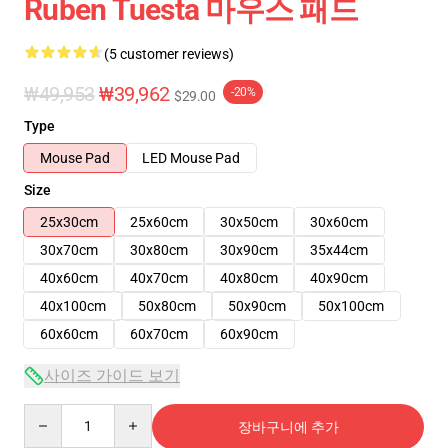
Ruben Tuesta 마우스 패드
(5 customer reviews)
₩49,953
₩39,962
-20%
$29.00
Type
Mouse Pad
LED Mouse Pad
Size
25x30cm
25x60cm
30x50cm
30x60cm
30x70cm
30x80cm
30x90cm
35x44cm
40x60cm
40x70cm
40x80cm
40x90cm
40x100cm
50x80cm
50x90cm
50x100cm
60x60cm
60x70cm
60x90cm
사이즈 가이드 보기
Quantity
장바구니에 추가