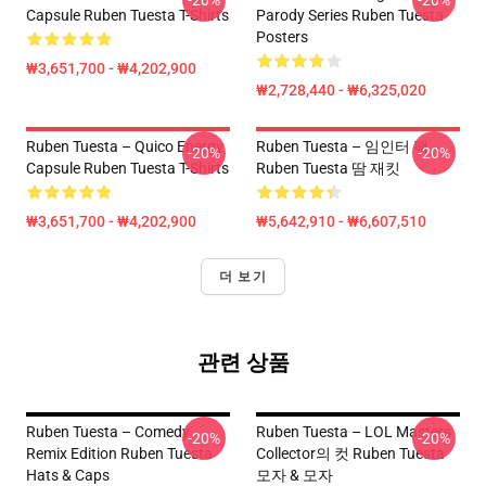
-20%
-20%
Capsule Ruben Tuesta T-Shirts
Parody Series Ruben Tuesta
Posters
₩3,651,700 - ₩4,202,900
₩2,728,440 - ₩6,325,020
Ruben Tuesta – Quico Energy
Ruben Tuesta – 임인터 팩
-20%
-20%
Capsule Ruben Tuesta T-Shirts
Ruben Tuesta 땀 재킷
₩3,651,700 - ₩4,202,900
₩5,642,910 - ₩6,607,510
더 보기
관련 상품
Ruben Tuesta – Comedy
Ruben Tuesta – LOL Masters
-20%
-20%
Remix Edition Ruben Tuesta
Collector의 컷 Ruben Tuesta
Hats & Caps
모자 & 모자