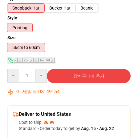
Snapback Hat
Bucket Hat
Beanie
Style
Printing
Size
56cm to 60cm
사이즈 가이드 보기
Quantity
장바구니에 추가
이 세일은
03
:
49
:
54
Deliver to United States
Cost to ship:
$6.99
Standard - Order today to get by
Aug. 15 - Aug. 22