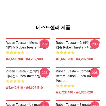
베스트셀러 제품
Ruben Tuesta – Meme 로열티
Ruben Tuesta – 얼티밋 바이브
-20%
-20%
에디션 Ruben Tuesta T-셔츠
캡슐 Ruben Tuesta T-셔츠
₩3,651,700 - ₩4,202,900
₩3,651,700 - ₩4,202,900
Ruben Tuesta – 코미디 리믹스
Ruben Tuesta – Comedy
-20%
-20%
에디션 Ruben Tuesta 땀 재킷
Remix Edition Ruben Tuesta
Posters
₩5,642,910 - ₩6,607,510
₩2,728,440 - ₩6,325,020
Ruben Tuesta – Ultimate Vibe
Ruben Tuesta – Signature