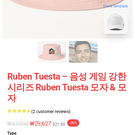
blank template
Ruben Tuesta – 음성 게임 강한
시리즈 Ruben Tuesta 모자 & 모
자
(2 customer reviews)
₩37,034
₩29,627
-20%
$21.50
Type