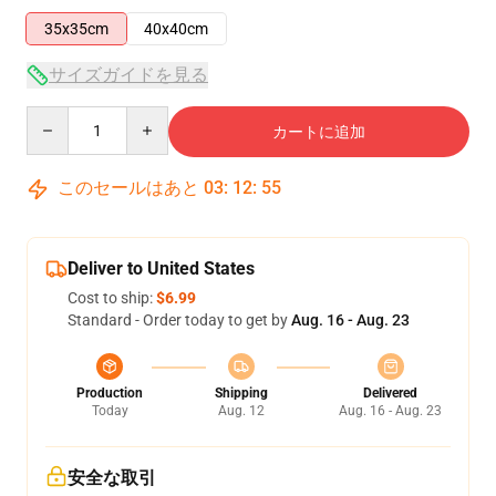
35x35cm
40x40cm
サイズガイドを見る
Quantity
カートに追加
このセールはあと
03
:
12
:
54
Deliver to United States
Cost to ship:
$6.99
Standard - Order today to get by
Aug. 16 - Aug. 23
Production
Shipping
Delivered
Today
Aug. 12
Aug. 16 - Aug. 23
安全な取引