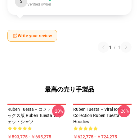
S
Verified owner
Write your review
1
/
1
最高の売り手製品
Ruben Tuesta – コメディリミ
Ruben Tuesta – Viral Icons
-20%
-20%
ックス版 Ruben Tuesta スウ
Collection Ruben Tuesta
ェットシャツ
Hoodies
￥593,775 - ￥695,275
￥622,775 - ￥724,275