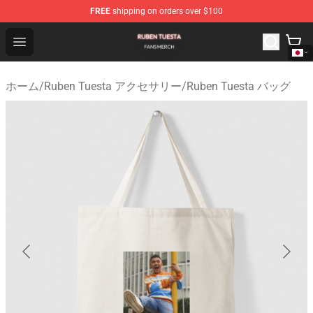
FREE
shipping on orders over $100
Ruben Tuesta Shop - Official Ruben Tuesta Merchandise 
Open menu
ホーム
/
Ruben Tuesta アクセサリー
/
Ruben Tuesta バッグ