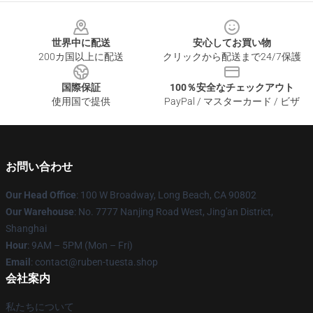
Footer
世界中に配送
安心してお買い物
200カ国以上に配送
クリックから配送まで24/7保護
国際保証
100％安全なチェックアウト
使用国で提供
PayPal / マスターカード / ビザ
お問い合わせ
Our Head Office
: 100 W Broadway, Long Beach, CA 90802
Our Warehouse
: No. 7777 Nanjing Road West, Jing'an District,
Shanghai
Hour
: 9AM – 5PM (Mon – Fri)
Email
: contact@ruben-tuesta.shop
会社案内
私たちについて