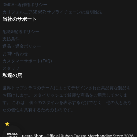
DMCA - 著作権ポリシー
カリフォルニアSB657: サプライチェーンの透明性法
当社のサポート
配送&配送ポリシー
支払条件
返品・返金ポリシー
お問い合わせ
カスタマーサポート(FAQ)
スタッフ
私達の店
世界トップクラスのチームによってデザインされた高品質な製品を
お届けします。 スタイリッシュで綺麗な商品をご用意しておりま
す。 これは、個々のスタイルを表示するだけでなく、他の人とあな
たの個性を共有するためのものです。
UNLOCK
© Ruben Tuesta Shop - Official Ruben Tuesta Merchandise Store 2026
10% OFF