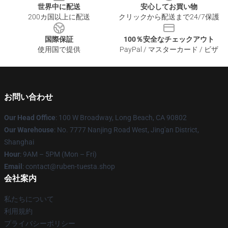
世界中に配送
安心してお買い物
200カ国以上に配送
クリックから配送まで24/7保護
国際保証
100％安全なチェックアウト
使用国で提供
PayPal / マスターカード / ビザ
お問い合わせ
Our Head Office
: 100 W Broadway, Long Beach, CA 90802
Our Warehouse
: No. 7777 Nanjing Road West, Jing'an District,
Shanghai
Hour
: 9AM – 5PM (Mon – Fri)
Email
: contact@ruben-tuesta.shop
会社案内
私たちについて
利用規約
プライバシーポリシー