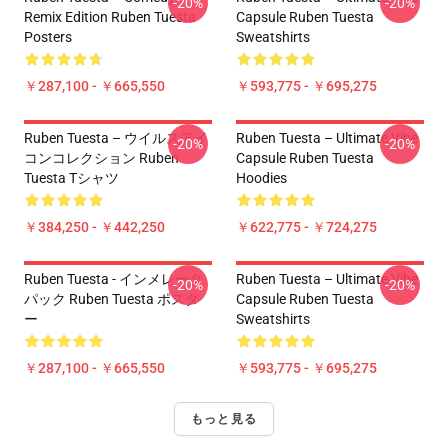
-20%
-20%
Remix Edition Ruben Tuesta
Capsule Ruben Tuesta
Posters
Sweatshirts
￥287,100 - ￥665,550
￥593,775 - ￥695,275
Ruben Tuesta – ウイルスアイ
Ruben Tuesta – Ultimate Vibe
-20%
-20%
コンコレクション Ruben
Capsule Ruben Tuesta
Tuesta Tシャツ
Hoodies
￥384,250 - ￥442,250
￥622,775 - ￥724,275
Ruben Tuesta - インメレータ
Ruben Tuesta – Ultimate Vibe
-20%
-20%
パック Ruben Tuesta ポスタ
Capsule Ruben Tuesta
ー
Sweatshirts
￥287,100 - ￥665,550
￥593,775 - ￥695,275
もっと見る